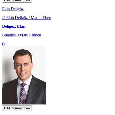
Ekin Deligöz
© Ekin Deligöz / Martin Ebert
Deligöz, Ekin
Bündnis 90/Die Grünen
()
Bildinformationen