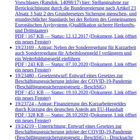
Vorschlages (Ratsdok. 14098/17) hier: Stellungnahme zur
Berücksichtigung durch die Bundesregierung nach Artikel 23
Absatz 3 Satz 2 des Grundgesetzes Sicherung menschen- und
grundrechtlicher Standards bei der Reform des Gemeinsamen
Europäischen Asylsystems (Qualifikation sicherer Herkunfts-
und Drittstaaten)
PDF
| 167 KB — Status: 12.12.2017
(Dokument, Link öffnet
ein neues Fenster)
19/23169 - Antrag: Neben der Sonderregelung für Kurzarbeit
auch Sonderregelung für Arbeitslosengeld I verlängern und
ein Weiterbildungsgeld einführen
PDF
| 243 KB — Status: 07.10.2020
(Dokument, Link öffnet
ein neues Fenster)
19/23480 - Gesetzentwurf: Entwurf eines Gesetzes zur
Beschäftigungssicherung infolge der COVID-19-Pandemie
(Beschäftigungssicherungsgesetz - BeschSiG)
PDF
| 451 KB — Status: 19.10.2020
(Dokument, Link öffnet
ein neues Fenster)
19/23724 - Antrag: Finanzierung des Kurzarbeitergeldes
durch Kürzung des deutschen Anteils am EU-Haushalt
PDF
| 328 KB — Status: 28.10.2020
(Dokument, Link öffnet
ein neues Fenster)
19/24219 - Unterrichtung: Entwurf eines Gesetzes zur
Beschäftigungssicherung infolge der COVID-19-Pandemie
(Beschäftigungssicherungsgesetz - BeschSiG) - Drucksache