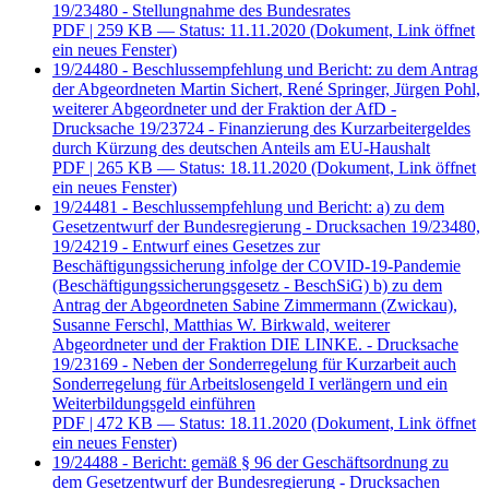
19/23480 - Stellungnahme des Bundesrates
PDF
| 259 KB — Status: 11.11.2020
(Dokument, Link öffnet
ein neues Fenster)
19/24480 - Beschlussempfehlung und Bericht: zu dem Antrag
der Abgeordneten Martin Sichert, René Springer, Jürgen Pohl,
weiterer Abgeordneter und der Fraktion der AfD -
Drucksache 19/23724 - Finanzierung des Kurzarbeitergeldes
durch Kürzung des deutschen Anteils am EU-Haushalt
PDF
| 265 KB — Status: 18.11.2020
(Dokument, Link öffnet
ein neues Fenster)
19/24481 - Beschlussempfehlung und Bericht: a) zu dem
Gesetzentwurf der Bundesregierung - Drucksachen 19/23480,
19/24219 - Entwurf eines Gesetzes zur
Beschäftigungssicherung infolge der COVID-19-Pandemie
(Beschäftigungssicherungsgesetz - BeschSiG) b) zu dem
Antrag der Abgeordneten Sabine Zimmermann (Zwickau),
Susanne Ferschl, Matthias W. Birkwald, weiterer
Abgeordneter und der Fraktion DIE LINKE. - Drucksache
19/23169 - Neben der Sonderregelung für Kurzarbeit auch
Sonderregelung für Arbeitslosengeld I verlängern und ein
Weiterbildungsgeld einführen
PDF
| 472 KB — Status: 18.11.2020
(Dokument, Link öffnet
ein neues Fenster)
19/24488 - Bericht: gemäß § 96 der Geschäftsordnung zu
dem Gesetzentwurf der Bundesregierung - Drucksachen