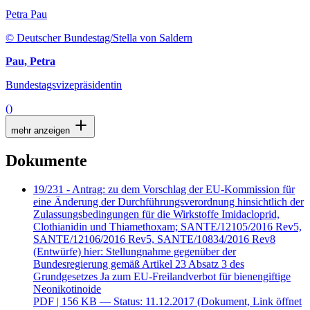
Petra Pau
© Deutscher Bundestag/Stella von Saldern
Pau, Petra
Bundestagsvizepräsidentin
()
mehr anzeigen
Dokumente
19/231 - Antrag: zu dem Vorschlag der EU-Kommission für
eine Änderung der Durchführungsverordnung hinsichtlich der
Zulassungsbedingungen für die Wirkstoffe Imidacloprid,
Clothianidin und Thiamethoxam; SANTE/12105/2016 Rev5,
SANTE/12106/2016 Rev5, SANTE/10834/2016 Rev8
(Entwürfe) hier: Stellungnahme gegenüber der
Bundesregierung gemäß Artikel 23 Absatz 3 des
Grundgesetzes Ja zum EU-Freilandverbot für bienengiftige
Neonikotinoide
PDF
| 156 KB — Status: 11.12.2017
(Dokument, Link öffnet