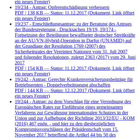
ein neues Fenster)
19/234 - Antrag: Opferentschädigung verbessern
PDF
| 138 KB — Status: 11.12.2017
(Dokument, Link öffnet
ein neues Fenster)
19/237 - Entschließungsantrag: zu der Beratung des Antrags
der Bundesregierung - Drucksachen 19/19, 19/174 -
Fortsetzung der Beteiligung bewaffneter deutscher Streitkräfte
an der AU/VN-Hybrid-Operation in Darfur (UNAMID) auf
der Grundlage der Resolution 1769 (2007) des
Sicherheitsrates der Vereinten Nationen vom 31. Juli 2007
und folgender Resolutionen, zuletzt 2363 (2017) vom 29. Juni
2017
PDF
| 154 KB — Status: 11.12.2017
(Dokument, Link öffnet
ein neues Fenster)
19/242 - Antrag: Gerechte Krankenversicherungsbeiträge für
Betriebsrenten - Doppelverbeitragung abschaffen
PDF
| 144 KB — Status: 12.12.2017
(Dokument, Link öffnet
ein neues Fenster)
19/244 - Antrag: zu dem Vorschlag für eine Verordnung des
Europäischen Rates zur Einführung eines gemeinsamen
Verfahrens zur Gewährung internationalen Schutzes in der
Union und zur Aufhebung der Richtlinie 2013/32/EU - KOM
(2016) 467 endg. - und hier zu den diesbezüglichen
Kompromissvorschlägen der Präsidentschaft vom 15.
November 2017 betreffend die Artikel 44 bis 50 des