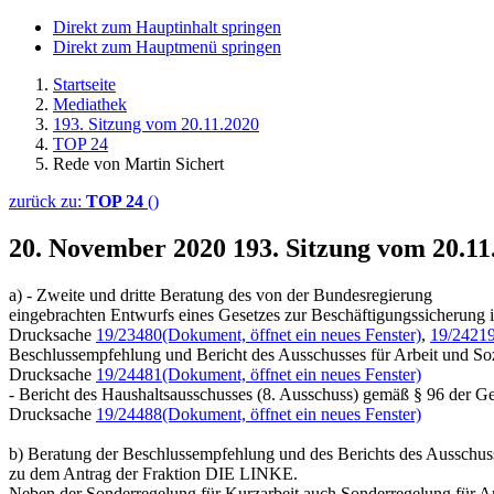
Direkt zum Hauptinhalt springen
Direkt zum Hauptmenü springen
Startseite
Mediathek
193. Sitzung vom 20.11.2020
TOP 24
Rede von Martin Sichert
zurück zu:
TOP 24
()
20. November 2020
193. Sitzung vom 20.1
a) - Zweite und dritte Beratung des von der Bundesregierung
eingebrachten Entwurfs eines Gesetzes zur Beschäftigungssicherun
Drucksache
19/23480
(Dokument, öffnet ein neues Fenster)
,
19/2421
Beschlussempfehlung und Bericht des Ausschusses für Arbeit und Soz
Drucksache
19/24481
(Dokument, öffnet ein neues Fenster)
- Bericht des Haushaltsausschusses (8. Ausschuss) gemäß § 96 der G
Drucksache
19/24488
(Dokument, öffnet ein neues Fenster)
b) Beratung der Beschlussempfehlung und des Berichts des Ausschuss
zu dem Antrag der Fraktion DIE LINKE.
Neben der Sonderregelung für Kurzarbeit auch Sonderregelung für Arb