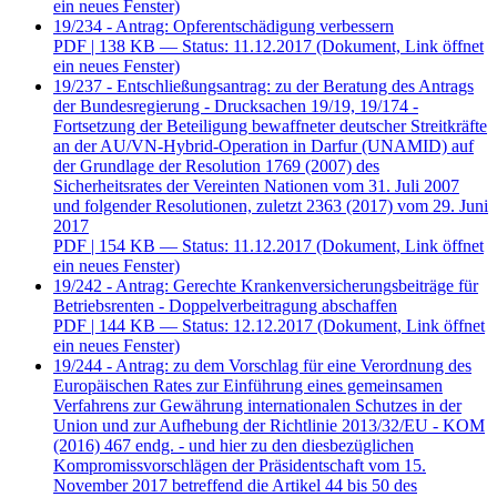
ein neues Fenster)
19/234 - Antrag: Opferentschädigung verbessern
PDF
| 138 KB — Status: 11.12.2017
(Dokument, Link öffnet
ein neues Fenster)
19/237 - Entschließungsantrag: zu der Beratung des Antrags
der Bundesregierung - Drucksachen 19/19, 19/174 -
Fortsetzung der Beteiligung bewaffneter deutscher Streitkräfte
an der AU/VN-Hybrid-Operation in Darfur (UNAMID) auf
der Grundlage der Resolution 1769 (2007) des
Sicherheitsrates der Vereinten Nationen vom 31. Juli 2007
und folgender Resolutionen, zuletzt 2363 (2017) vom 29. Juni
2017
PDF
| 154 KB — Status: 11.12.2017
(Dokument, Link öffnet
ein neues Fenster)
19/242 - Antrag: Gerechte Krankenversicherungsbeiträge für
Betriebsrenten - Doppelverbeitragung abschaffen
PDF
| 144 KB — Status: 12.12.2017
(Dokument, Link öffnet
ein neues Fenster)
19/244 - Antrag: zu dem Vorschlag für eine Verordnung des
Europäischen Rates zur Einführung eines gemeinsamen
Verfahrens zur Gewährung internationalen Schutzes in der
Union und zur Aufhebung der Richtlinie 2013/32/EU - KOM
(2016) 467 endg. - und hier zu den diesbezüglichen
Kompromissvorschlägen der Präsidentschaft vom 15.
November 2017 betreffend die Artikel 44 bis 50 des