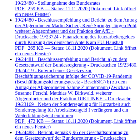
19/23480 - Stellungnahme des Bundesrates
PDF
| 259 KB — Status: 11.11.2020
(Dokument, Link öffnet
ein neues Fenster)
19/24480 - Beschlussempfehlung und Bericht: zu dem Antrag
der Abgeordneten Martin Sichert, René Springer, Jürgen Pohl,
weiterer Abgeordneter und der Fraktion der AfD -
Drucksache 19/23724 - Finanzierung des Kurzarbeitergeldes
durch Kürzung des deutschen Anteils am EU-Haushalt
PDF
| 265 KB — Status: 18.11.2020
(Dokument, Link öffnet
ein neues Fenster)
19/24481 - Beschlussempfehlung und Bericht: a) zu dem
Gesetzentwurf der Bundesregierung - Drucksachen 19/23480,
19/24219 - Entwurf eines Gesetzes zur
Beschäftigungssicherung infolge der COVID-19-Pandemie
(Beschäftigungssicherungsgesetz - BeschSiG) b) zu dem
Antrag der Abgeordneten Sabine Zimmermann (Zwickau),
Susanne Ferschl, Matthias W. Birkwald, weiterer
Abgeordneter und der Fraktion DIE LINKE. - Drucksache
19/23169 - Neben der Sonderregelung für Kurzarbeit auch
Sonderregelung für Arbeitslosengeld I verlängern und ein
Weiterbildungsgeld einführen
PDF
| 472 KB — Status: 18.11.2020
(Dokument, Link öffnet
ein neues Fenster)
19/24488 - Bericht: gemäß § 96 der Geschäftsordnung zu
dem Gesetzentwurf der Bundesregierung - Drucksachen