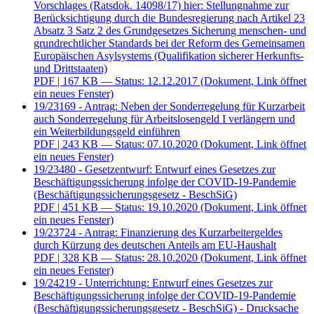
Vorschlages (Ratsdok. 14098/17) hier: Stellungnahme zur
Berücksichtigung durch die Bundesregierung nach Artikel 23
Absatz 3 Satz 2 des Grundgesetzes Sicherung menschen- und
grundrechtlicher Standards bei der Reform des Gemeinsamen
Europäischen Asylsystems (Qualifikation sicherer Herkunfts-
und Drittstaaten)
PDF
| 167 KB — Status: 12.12.2017
(Dokument, Link öffnet
ein neues Fenster)
19/23169 - Antrag: Neben der Sonderregelung für Kurzarbeit
auch Sonderregelung für Arbeitslosengeld I verlängern und
ein Weiterbildungsgeld einführen
PDF
| 243 KB — Status: 07.10.2020
(Dokument, Link öffnet
ein neues Fenster)
19/23480 - Gesetzentwurf: Entwurf eines Gesetzes zur
Beschäftigungssicherung infolge der COVID-19-Pandemie
(Beschäftigungssicherungsgesetz - BeschSiG)
PDF
| 451 KB — Status: 19.10.2020
(Dokument, Link öffnet
ein neues Fenster)
19/23724 - Antrag: Finanzierung des Kurzarbeitergeldes
durch Kürzung des deutschen Anteils am EU-Haushalt
PDF
| 328 KB — Status: 28.10.2020
(Dokument, Link öffnet
ein neues Fenster)
19/24219 - Unterrichtung: Entwurf eines Gesetzes zur
Beschäftigungssicherung infolge der COVID-19-Pandemie
(Beschäftigungssicherungsgesetz - BeschSiG) - Drucksache