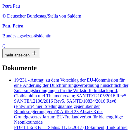
Petra Pau
© Deutscher Bundestag/Stella von Saldern
Pau, Petra
Bundestagsvizepräsidentin
()
mehr anzeigen
Dokumente
19/231 - Antrag: zu dem Vorschlag der EU-Kommission für
eine Änderung der Durchführungsverordnung hinsichtlich der
Zulassungsbedingungen für die Wirkstoffe Imidacloprid,
Clothianidin und Thiamethoxam; SANTE/12105/2016 Rev5,
SANTE/12106/2016 Rev5, SANTE/10834/2016 Rev8
(Entwürfe) hier: Stellungnahme gegenüber der
Bundesregierung gemäß Artikel 23 Absatz 3 des
Grundgesetzes Ja zum EU-Freilandverbot für bienengiftige
Neonikotinoide
PDF
| 156 KB — Status: 11.12.2017
(Dokument, Link öffnet