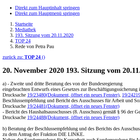
Direkt zum Hauptinhalt springen
Direkt zum Hauptmenü springen
Startseite
Mediathek
193. Sitzung vom 20.11.2020
TOP 24
Rede von Petra Pau
zurück zu:
TOP 24
()
20. November 2020
193. Sitzung vom 20.1
a) - Zweite und dritte Beratung des von der Bundesregierung
eingebrachten Entwurfs eines Gesetzes zur Beschäftigungssicherun
Drucksache
19/23480
(Dokument, öffnet ein neues Fenster)
,
19/2421
Beschlussempfehlung und Bericht des Ausschusses für Arbeit und Soz
Drucksache
19/24481
(Dokument, öffnet ein neues Fenster)
- Bericht des Haushaltsausschusses (8. Ausschuss) gemäß § 96 der G
Drucksache
19/24488
(Dokument, öffnet ein neues Fenster)
b) Beratung der Beschlussempfehlung und des Berichts des Ausschuss
zu dem Antrag der Fraktion DIE LINKE.
Neben der Sonderregelung für Kurzarbeit auch Sonderregelung für Arb