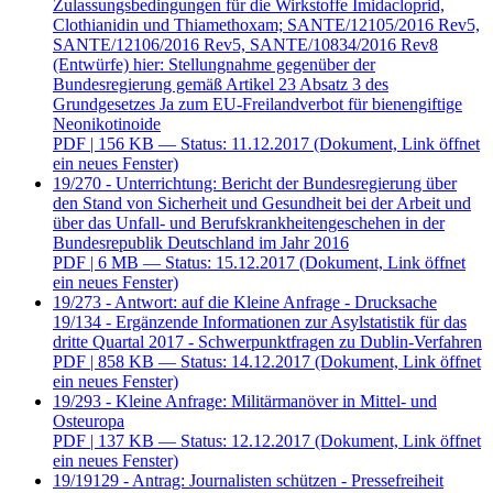
Zulassungsbedingungen für die Wirkstoffe Imidacloprid,
Clothianidin und Thiamethoxam; SANTE/12105/2016 Rev5,
SANTE/12106/2016 Rev5, SANTE/10834/2016 Rev8
(Entwürfe) hier: Stellungnahme gegenüber der
Bundesregierung gemäß Artikel 23 Absatz 3 des
Grundgesetzes Ja zum EU-Freilandverbot für bienengiftige
Neonikotinoide
PDF
| 156 KB — Status: 11.12.2017
(Dokument, Link öffnet
ein neues Fenster)
19/270 - Unterrichtung: Bericht der Bundesregierung über
den Stand von Sicherheit und Gesundheit bei der Arbeit und
über das Unfall- und Berufskrankheitengeschehen in der
Bundesrepublik Deutschland im Jahr 2016
PDF
| 6 MB — Status: 15.12.2017
(Dokument, Link öffnet
ein neues Fenster)
19/273 - Antwort: auf die Kleine Anfrage - Drucksache
19/134 - Ergänzende Informationen zur Asylstatistik für das
dritte Quartal 2017 - Schwerpunktfragen zu Dublin-Verfahren
PDF
| 858 KB — Status: 14.12.2017
(Dokument, Link öffnet
ein neues Fenster)
19/293 - Kleine Anfrage: Militärmanöver in Mittel- und
Osteuropa
PDF
| 137 KB — Status: 12.12.2017
(Dokument, Link öffnet
ein neues Fenster)
19/19129 - Antrag: Journalisten schützen - Pressefreiheit