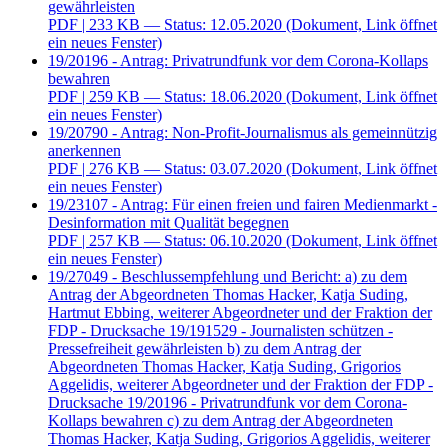
gewährleisten
PDF
| 233 KB — Status: 12.05.2020
(Dokument, Link öffnet
ein neues Fenster)
19/20196 - Antrag: Privatrundfunk vor dem Corona-Kollaps
bewahren
PDF
| 259 KB — Status: 18.06.2020
(Dokument, Link öffnet
ein neues Fenster)
19/20790 - Antrag: Non-Profit-Journalismus als gemeinnützig
anerkennen
PDF
| 276 KB — Status: 03.07.2020
(Dokument, Link öffnet
ein neues Fenster)
19/23107 - Antrag: Für einen freien und fairen Medienmarkt -
Desinformation mit Qualität begegnen
PDF
| 257 KB — Status: 06.10.2020
(Dokument, Link öffnet
ein neues Fenster)
19/27049 - Beschlussempfehlung und Bericht: a) zu dem
Antrag der Abgeordneten Thomas Hacker, Katja Suding,
Hartmut Ebbing, weiterer Abgeordneter und der Fraktion der
FDP - Drucksache 19/191529 - Journalisten schützen -
Pressefreiheit gewährleisten b) zu dem Antrag der
Abgeordneten Thomas Hacker, Katja Suding, Grigorios
Aggelidis, weiterer Abgeordneter und der Fraktion der FDP -
Drucksache 19/20196 - Privatrundfunk vor dem Corona-
Kollaps bewahren c) zu dem Antrag der Abgeordneten
Thomas Hacker, Katja Suding, Grigorios Aggelidis, weiterer