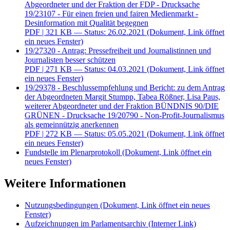
Abgeordneter und der Fraktion der FDP - Drucksache
19/23107 - Für einen freien und fairen Medienmarkt -
Desinformation mit Qualität begegnen
PDF
| 321 KB — Status: 26.02.2021
(Dokument, Link öffnet
ein neues Fenster)
19/27320 - Antrag: Pressefreiheit und Journalistinnen und
Journalisten besser schützen
PDF
| 271 KB — Status: 04.03.2021
(Dokument, Link öffnet
ein neues Fenster)
19/29378 - Beschlussempfehlung und Bericht: zu dem Antrag
der Abgeordneten Margit Stumpp, Tabea Rößner, Lisa Paus,
weiterer Abgeordneter und der Fraktion BÜNDNIS 90/DIE
GRÜNEN - Drucksache 19/20790 - Non-Profit-Journalismus
als gemeinnützig anerkennen
PDF
| 272 KB — Status: 05.05.2021
(Dokument, Link öffnet
ein neues Fenster)
Fundstelle im Plenarprotokoll
(Dokument, Link öffnet ein
neues Fenster)
Weitere Informationen
Nutzungsbedingungen
(Dokument, Link öffnet ein neues
Fenster)
Aufzeichnungen im Parlamentsarchiv
(Interner Link)