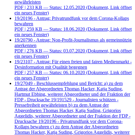
gewährleisten
PDF
| 233 KB — Status: 12.05.2020
(Dokument, Link öffnet
ein neues Fenster)
19/20196 - Antrag: Privatrundfunk vor dem Corona-Kollaps
bewahren
PDF
| 259 KB — Status: 18.06.2020
(Dokument, Link öffnet
ein neues Fenster)
19/20790 - Antrag: Non-Profit-Journalismus als gemeinnützig
anerkennen
PDF
| 276 KB — Status: 03.07.2020
(Dokument, Link öffnet
ein neues Fenster)
19/23107 - Antrag: Für einen freien und fairen Medienmarkt -
Desinformation mit Qualität begegnen
PDF
| 257 KB — Status: 06.10.2020
(Dokument, Link öffnet
ein neues Fenster)
19/27049 - Beschlussempfehlung und Bericht: a) zu dem
Antrag der Abgeordneten Thomas Hacker, Katja Suding,
Hartmut Ebbing, weiterer Abgeordneter und der Fraktion der
FDP - Drucksache 19/191529 - Journalisten schützen -
Pressefreiheit gewährleisten b) zu dem Antrag der
Abgeordneten Thomas Hacker, Katja Suding, Grigorios
Aggelidis, weiterer Abgeordneter und der Fraktion der FDP -
Drucksache 19/20196 - Privatrundfunk vor dem Corona-
Kollaps bewahren c) zu dem Antrag der Abgeordneten
Thomas Hacker, Katja Suding, Grigorios Aggelidis, weiterer