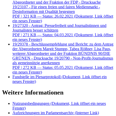
Abgeordneter und der Fraktion der FDP - Drucksache
19/23107 - Für einen freien und fairen Medienmarkt -
Desinformation mit Qualität begegnen
PDF
| 321 KB — Status: 26.02.2021
(Dokument, Link öffnet
ein neues Fenster)
19/27320 - Antrag: Pressefreiheit und Journalistinnen und
Journalisten besser schützen
PDF
| 271 KB — Status: 04.03.2021
(Dokument, Link öffnet
ein neues Fenster)
19/29378 - Beschlussempfehlung und Bericht: zu dem Antrag
der Abgeordneten Margit Stumpp, Tabea Rößner, Lisa Paus,
weiterer Abgeordneter und der Fraktion BÜNDNIS 90/DIE
GRÜNEN - Drucksache 19/20790 - Non-Profit-Journalismus
als gemeinnützig anerkennen
PDF
| 272 KB — Status: 05.05.2021
(Dokument, Link öffnet
ein neues Fenster)
Fundstelle im Plenarprotokoll
(Dokument, Link öffnet ein
neues Fenster)
Weitere Informationen
Nutzungsbedingungen
(Dokument, Link öffnet ein neues
Fenster)
Aufzeichnungen im Parlamentsarchiv
(Interner Link)