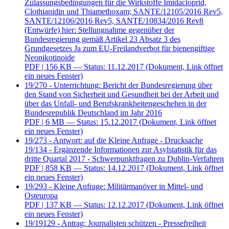
Zulassungsbedingungen für die Wirkstoffe Imidacloprid,
Clothianidin und Thiamethoxam; SANTE/12105/2016 Rev5,
SANTE/12106/2016 Rev5, SANTE/10834/2016 Rev8
(Entwürfe) hier: Stellungnahme gegenüber der
Bundesregierung gemäß Artikel 23 Absatz 3 des
Grundgesetzes Ja zum EU-Freilandverbot für bienengiftige
Neonikotinoide
PDF
| 156 KB — Status: 11.12.2017
(Dokument, Link öffnet
ein neues Fenster)
19/270 - Unterrichtung: Bericht der Bundesregierung über
den Stand von Sicherheit und Gesundheit bei der Arbeit und
über das Unfall- und Berufskrankheitengeschehen in der
Bundesrepublik Deutschland im Jahr 2016
PDF
| 6 MB — Status: 15.12.2017
(Dokument, Link öffnet
ein neues Fenster)
19/273 - Antwort: auf die Kleine Anfrage - Drucksache
19/134 - Ergänzende Informationen zur Asylstatistik für das
dritte Quartal 2017 - Schwerpunktfragen zu Dublin-Verfahren
PDF
| 858 KB — Status: 14.12.2017
(Dokument, Link öffnet
ein neues Fenster)
19/293 - Kleine Anfrage: Militärmanöver in Mittel- und
Osteuropa
PDF
| 137 KB — Status: 12.12.2017
(Dokument, Link öffnet
ein neues Fenster)
19/19129 - Antrag: Journalisten schützen - Pressefreiheit