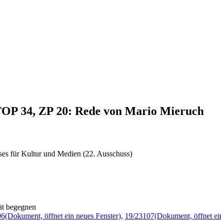
 TOP 34, ZP 20: Rede von Mario Mieruch
ses für Kultur und Medien (22. Ausschuss)
tät begegnen
96
(Dokument, öffnet ein neues Fenster)
,
19/23107
(Dokument, öffnet ei