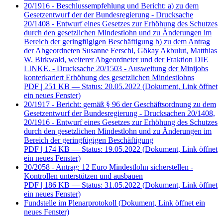
20/1916 - Beschlussempfehlung und Bericht: a) zu dem
Gesetzentwurf der der Bundesregierung - Drucksache
20/1408 - Entwurf eines Gesetzes zur Erhöhung des Schutzes
durch den gesetzlichen Mindestlohn und zu Änderungen im
Bereich der geringfügigen Beschäftigung b) zu dem Antrag
der Abgeordneten Susanne Ferschl, Gökay Akbulut, Matthias
W. Birkwald, weiterer Abgeordneter und der Fraktion DIE
LINKE. - Drucksache 20/1503 - Ausweitung der Minijobs
konterkariert Erhöhung des gesetzlichen Mindestlohns
PDF
| 251 KB — Status: 20.05.2022
(Dokument, Link öffnet
ein neues Fenster)
20/1917 - Bericht: gemäß § 96 der Geschäftsordnung zu dem
Gesetzentwurf der Bundesregierung - Drucksachen 20/1408,
20/1916 - Entwurf eines Gesetzes zur Erhöhung des Schutzes
durch den gesetzlichen Mindestlohn und zu Änderungen im
Bereich der geringfügigen Beschäftigung
PDF
| 174 KB — Status: 19.05.2022
(Dokument, Link öffnet
ein neues Fenster)
20/2058 - Antrag: 12 Euro Mindestlohn sicherstellen -
Kontrollen unterstützen und ausbauen
PDF
| 186 KB — Status: 31.05.2022
(Dokument, Link öffnet
ein neues Fenster)
Fundstelle im Plenarprotokoll
(Dokument, Link öffnet ein
neues Fenster)