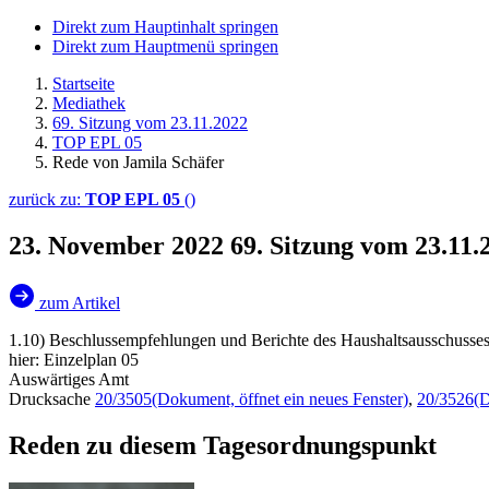
Direkt zum Hauptinhalt springen
Direkt zum Hauptmenü springen
Startseite
Mediathek
69. Sitzung vom 23.11.2022
TOP EPL 05
Rede von Jamila Schäfer
zurück zu:
TOP EPL 05
()
23. November 2022
69. Sitzung vom 23.11
zum Artikel
1.10) Beschlussempfehlungen und Berichte des Haushaltsausschusses
hier: Einzelplan 05
Auswärtiges Amt
Drucksache
20/3505
(Dokument, öffnet ein neues Fenster)
,
20/3526
(D
Reden zu diesem Tagesordnungspunkt