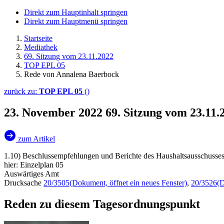
Direkt zum Hauptinhalt springen
Direkt zum Hauptmenü springen
Startseite
Mediathek
69. Sitzung vom 23.11.2022
TOP EPL 05
Rede von Annalena Baerbock
zurück zu:
TOP EPL 05
()
23. November 2022
69. Sitzung vom 23.11
zum Artikel
1.10) Beschlussempfehlungen und Berichte des Haushaltsausschusses
hier: Einzelplan 05
Auswärtiges Amt
Drucksache
20/3505
(Dokument, öffnet ein neues Fenster)
,
20/3526
(D
Reden zu diesem Tagesordnungspunkt