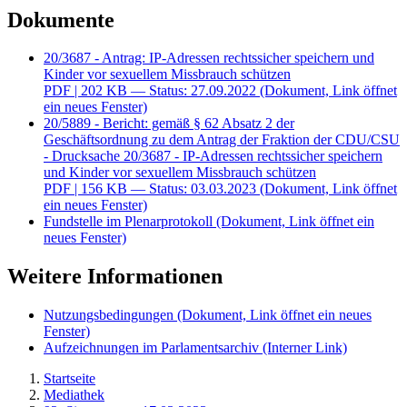
Dokumente
20/3687 - Antrag: IP-Adressen rechtssicher speichern und
Kinder vor sexuellem Missbrauch schützen
PDF
| 202 KB — Status: 27.09.2022
(Dokument, Link öffnet
ein neues Fenster)
20/5889 - Bericht: gemäß § 62 Absatz 2 der
Geschäftsordnung zu dem Antrag der Fraktion der CDU/CSU
- Drucksache 20/3687 - IP-Adressen rechtssicher speichern
und Kinder vor sexuellem Missbrauch schützen
PDF
| 156 KB — Status: 03.03.2023
(Dokument, Link öffnet
ein neues Fenster)
Fundstelle im Plenarprotokoll
(Dokument, Link öffnet ein
neues Fenster)
Weitere Informationen
Nutzungsbedingungen
(Dokument, Link öffnet ein neues
Fenster)
Aufzeichnungen im Parlamentsarchiv
(Interner Link)
Startseite
Mediathek