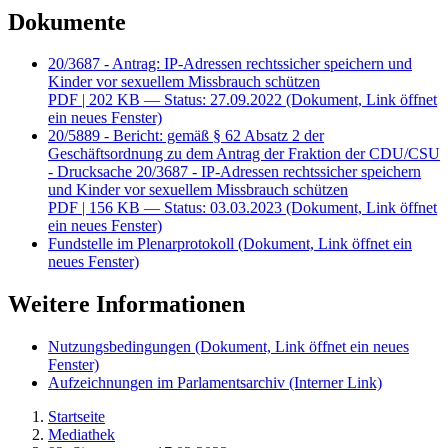
Dokumente
20/3687 - Antrag: IP-Adressen rechtssicher speichern und
Kinder vor sexuellem Missbrauch schützen
PDF
| 202 KB — Status: 27.09.2022
(Dokument, Link öffnet
ein neues Fenster)
20/5889 - Bericht: gemäß § 62 Absatz 2 der
Geschäftsordnung zu dem Antrag der Fraktion der CDU/CSU
- Drucksache 20/3687 - IP-Adressen rechtssicher speichern
und Kinder vor sexuellem Missbrauch schützen
PDF
| 156 KB — Status: 03.03.2023
(Dokument, Link öffnet
ein neues Fenster)
Fundstelle im Plenarprotokoll
(Dokument, Link öffnet ein
neues Fenster)
Weitere Informationen
Nutzungsbedingungen
(Dokument, Link öffnet ein neues
Fenster)
Aufzeichnungen im Parlamentsarchiv
(Interner Link)
Startseite
Mediathek