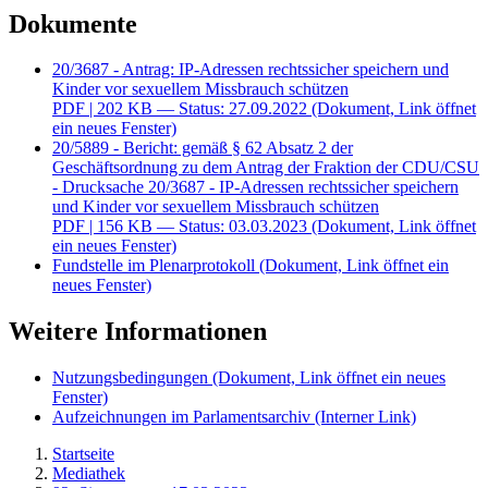
Dokumente
20/3687 - Antrag: IP-Adressen rechtssicher speichern und
Kinder vor sexuellem Missbrauch schützen
PDF
| 202 KB — Status: 27.09.2022
(Dokument, Link öffnet
ein neues Fenster)
20/5889 - Bericht: gemäß § 62 Absatz 2 der
Geschäftsordnung zu dem Antrag der Fraktion der CDU/CSU
- Drucksache 20/3687 - IP-Adressen rechtssicher speichern
und Kinder vor sexuellem Missbrauch schützen
PDF
| 156 KB — Status: 03.03.2023
(Dokument, Link öffnet
ein neues Fenster)
Fundstelle im Plenarprotokoll
(Dokument, Link öffnet ein
neues Fenster)
Weitere Informationen
Nutzungsbedingungen
(Dokument, Link öffnet ein neues
Fenster)
Aufzeichnungen im Parlamentsarchiv
(Interner Link)
Startseite
Mediathek