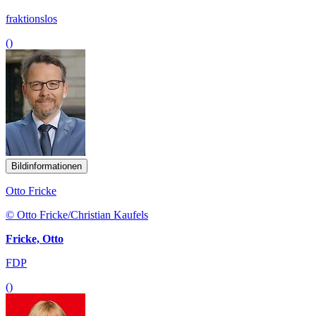
fraktionslos
()
Bildinformationen
Otto Fricke
© Otto Fricke/Christian Kaufels
Fricke, Otto
FDP
()