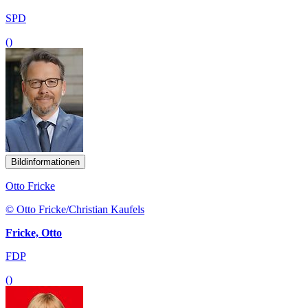
SPD
()
Bildinformationen
Otto Fricke
© Otto Fricke/Christian Kaufels
Fricke, Otto
FDP
()