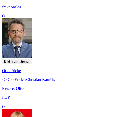
fraktionslos
()
Bildinformationen
Otto Fricke
© Otto Fricke/Christian Kaufels
Fricke, Otto
FDP
()