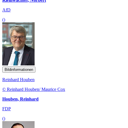
Kleinwächter, Norbert
AfD
()
Bildinformationen
Reinhard Houben
© Reinhard Houben/ Maurice Cox
Houben, Reinhard
FDP
()