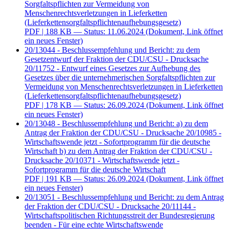
Sorgfaltspflichten zur Vermeidung von
Menschenrechtsverletzungen in Lieferketten
(Lieferkettensorgfaltspflichtenaufhebungsgesetz)
PDF
| 188 KB — Status: 11.06.2024
(Dokument, Link öffnet
ein neues Fenster)
20/13044 - Beschlussempfehlung und Bericht: zu dem
Gesetzentwurf der Fraktion der CDU/CSU - Drucksache
20/11752 - Entwurf eines Gesetzes zur Aufhebung des
Gesetzes über die unternehmerischen Sorgfaltspflichten zur
Vermeidung von Menschenrechtsverletzungen in Lieferketten
(Lieferkettensorgfaltspflichtenaufhebungsgesetz)
PDF
| 178 KB — Status: 26.09.2024
(Dokument, Link öffnet
ein neues Fenster)
20/13048 - Beschlussempfehlung und Bericht: a) zu dem
Antrag der Fraktion der CDU/CSU - Drucksache 20/10985 -
Wirtschaftswende jetzt - Sofortprogramm für die deutsche
Wirtschaft b) zu dem Antrag der Fraktion der CDU/CSU -
Drucksache 20/10371 - Wirtschaftswende jetzt -
Sofortprogramm für die deutsche Wirtschaft
PDF
| 191 KB — Status: 26.09.2024
(Dokument, Link öffnet
ein neues Fenster)
20/13051 - Beschlussempfehlung und Bericht: zu dem Antrag
der Fraktion der CDU/CSU - Drucksache 20/11144 -
Wirtschaftspolitischen Richtungsstreit der Bundesregierung
beenden - Für eine echte Wirtschaftswende