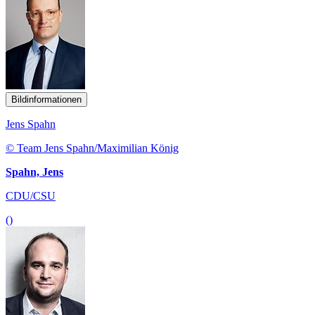
Bildinformationen
Jens Spahn
© Team Jens Spahn/Maximilian König
Spahn, Jens
CDU/CSU
()