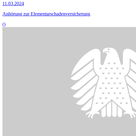
Die Installation von Balkonkraftwerken ist von der Zustimmung des
Vermieters oder der Eigentümergemeinschaft abhängig.
© picture alliance / Chromorange | Udo Herrmann
19.02.2024
Experten begrüßen Regelung zu Balkonkraftwerken
()
Bildinformationen
Die angespannte Lage auf dem Wohnungsmarkt erfordert