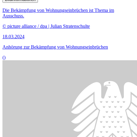
Bildinformationen
Der Ort
Dernau in der Eifel wurde im Sommer 2021 durch starke
Regenfälle geflutet.
© picture alliance / Geisler-Fotopress | Christoph Hardt
11.03.2024
Anhörung zur Elementar­schadenversicherung