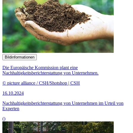
Bildinformationen
Die Europäische Kommission plant eine
Nachhaltigkeitsberichterstattung von Unternehmen.
© picture alliance / CSH/Shotshop | CSH
16.10.2024
Nachhaltigkeits­bericht­erstattung von Unternehmen im Urteil von
Experten
()