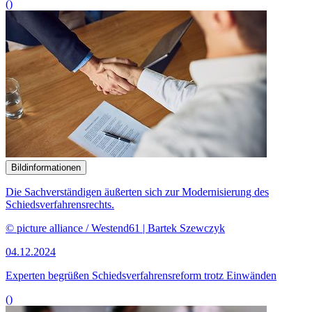
()
Bildinformationen
Die Sachverständigen äußerten sich zur Modernisierung des
Schiedsverfahrensrechts.
© picture alliance / Westend61 | Bartek Szewczyk
04.12.2024
Experten begrüßen Schiedsverfahrensreform trotz Einwänden
()