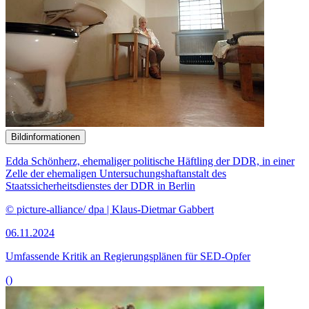
Bildinformationen
Edda Schönherz, ehemaliger politische Häftling der DDR, in einer
Zelle der ehemaligen Untersuchungshaftanstalt des
Staatssicherheitsdienstes der DDR in Berlin
© picture-alliance/ dpa | Klaus-Dietmar Gabbert
06.11.2024
Umfassende Kritik an Regierungsplänen für SED-Opfer
()