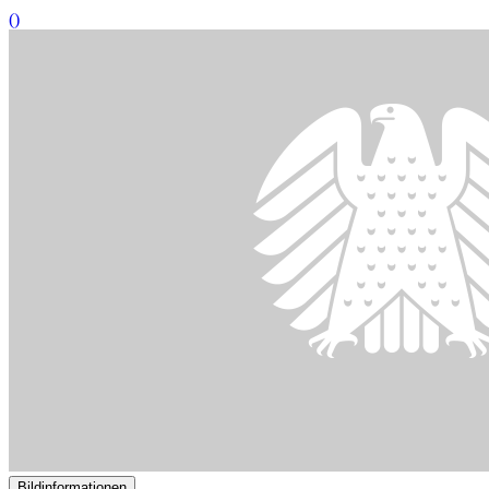
Bildinformationen
Die Regelungen gegen Bestechung und Bestechlichkeit von
Abgeordneten sollen verschärft werden.
© DBT/ Axel Hartmann
13.03.2024
Abgeordnetenbestechung: Verschärfung begrüßt
()