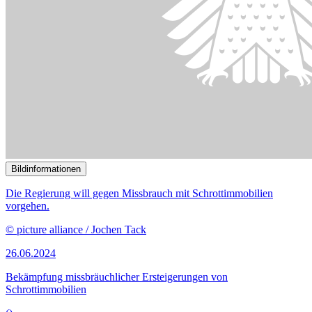
Bildinformationen
In seiner zweiten Anhörung zum Vierten Bürokratieentlastunsgesetz
hörte der Rechtsausschuss weitere Sachverständige.
© picture alliance/dpa | Carsten Koall
05.06.2024