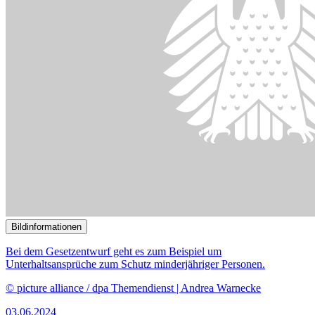
Die weitere Digitalisierung der Justiz war Gegenstand der
Anhörung.
© picture alliance/dpa | Sebastian Gollnow
15.05.2024
Modernisierung der Justiz im Fokus der Sachverständigen
()