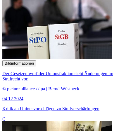
Bildinformationen
Der Gesetzentwurf der Unionsfraktion sieht Änderungen im
Strafrecht vor.
© picture alliance / dpa | Bernd Wüstneck
04.12.2024
Kritik an Unionsvorschlägen zu Strafverschärfungen
()