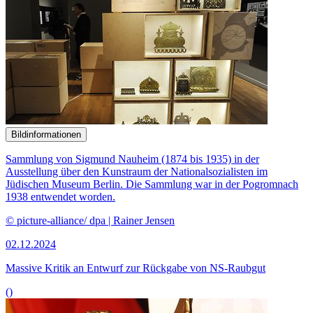
Bildinformationen
Sammlung von Sigmund Nauheim (1874 bis 1935) in der
Ausstellung über den Kunstraum der Nationalsozialisten im
Jüdischen Museum Berlin. Die Sammlung war in der Pogromnach
1938 entwendet worden.
© picture-alliance/ dpa | Rainer Jensen
02.12.2024
Massive Kritik an Entwurf zur Rückgabe von NS-Raubgut
()