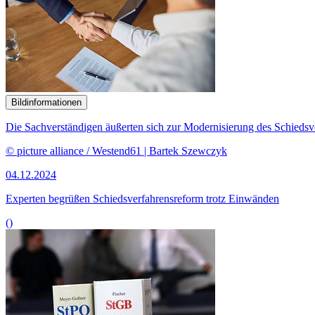
Bildinformationen
Die Sachverständigen äußerten sich zur Modernisierung des Schiedsve
© picture alliance / Westend61 | Bartek Szewczyk
04.12.2024
Experten begrüßen Schiedsverfahrensreform trotz Einwänden
()