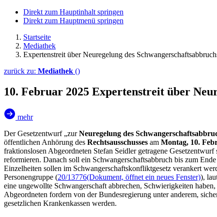
Direkt zum Hauptinhalt springen
Direkt zum Hauptmenü springen
Startseite
Mediathek
Expertenstreit über Neuregelung des Schwangerschafts­abbruch
zurück zu:
Mediathek
()
10. Februar 2025
Expertenstreit über Neu
mehr
Der Gesetzentwurf „zur
Neuregelung des Schwangerschaftsabbru
öffentlichen Anhörung des
Rechtsausschusses
am
Montag, 10. Feb
fraktionslosen Abgeordneten Stefan Seidler getragene Gesetzentwurf
reformieren. Danach soll ein Schwangerschaftsabbruch bis zum Ende 
Einzelheiten sollen im Schwangerschaftskonfliktgesetz verankert wer
Personengruppe (
20/13776
(Dokument, öffnet ein neues Fenster)
), la
eine ungewollte Schwangerschaft abbrechen, Schwierigkeiten haben,
Abgeordneten fordern von der Bundesregierung unter anderem, sicher
gesetzlichen Krankenkassen werden.