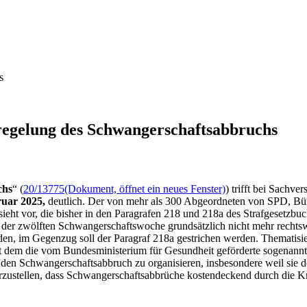
s
regelung des Schwangerschafts
abbruchs
chs
“ (
20/13775
(Dokument, öffnet ein neues Fenster)
) trifft bei Sachv
ruar 2025,
deutlich. Der von mehr als 300 Abgeordneten von SPD, B
 sieht vor, die bisher in den Paragrafen 218 und 218a des Strafgeset
der zwölften Schwangerschaftswoche grundsätzlich nicht mehr rechtswi
den, im Gegenzug soll der Paragraf 218a gestrichen werden. Thematisi
ut dem die vom Bundesministerium für Gesundheit geförderte sogenannte
 den Schwangerschaftsabbruch zu organisieren, insbesondere weil sie
zustellen, dass Schwangerschaftsabbrüche kostendeckend durch die Kr