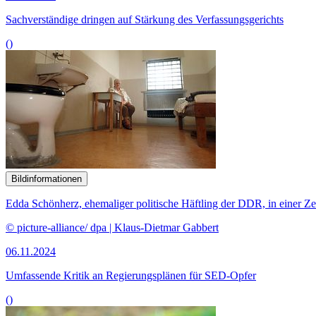
Sachverständige dringen auf Stärkung des Verfassungsgerichts
()
Bildinformationen
Edda Schönherz, ehemaliger politische Häftling der DDR, in einer Zel
© picture-alliance/ dpa | Klaus-Dietmar Gabbert
06.11.2024
Umfassende Kritik an Regierungsplänen für SED-Opfer
()