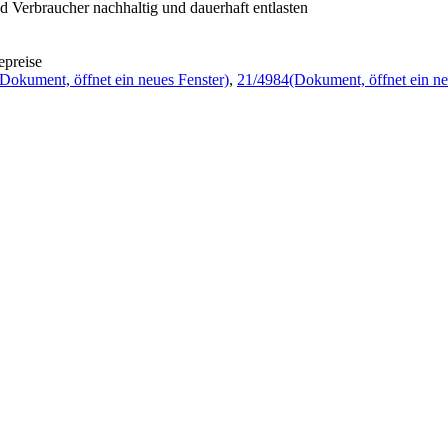
 Verbraucher nachhaltig und dauerhaft entlasten
epreise
(Dokument, öffnet ein neues Fenster)
,
21/4984
(Dokument, öffnet ein ne