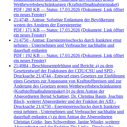
Wettbewerbsbeschränkungen (Kraftstoffmaßnahmenpaket)
PDF
| 280 KB — Status: 17.03.2026
(Dokument, Link öffnet
ein neues Fenster)
21/4748 - Antrag: Sofortige Entlastung der Bevölkerung
wegen des Anstiegs der Energiepreise
PDF
| 171 KB — Status: 17.03.2026
(Dokument, Link öffnet
ein neues Fenster)
21/4750 - Antrag: Energiepreisschocks durch Irankrieg ernst
nehmen - Unternehmen und Verbraucher nachhaltig und
dauerhaft entlasten
PDF
| 192 KB — Status: 17.03.2026
(Dokument, Link öffnet
ein neues Fenster)
21/4984 - Beschlussempfehlung und Bericht: a) zu dem
Gesetzentwurf der Fraktionen der CDU/CSU und SPD -
Drucksache 21/4744 - Entwurf eines Gesetzes zur Einführung
eines Gesetzes zur Anpassung von Kraftstoffpreisen und zur
Änderung des Gesetzes gegen Wettbewerbsbeschränkungen
(Kraftstoffmaßnahmenpaket) b) zu dem Antrag der
Abgeordneten Bernd Schattner, Dr. Christina Baum, Joachim
Bloch, weiterer Abgeordneter und der Fraktion der AfD -
Drucksache 21/4750 - Energiepreisschocks durch Irankrieg
ernst nehmen - Unternehmen und Verbraucher nachhaltig und
dauerhaft entlasten c) zu dem Antrag der Abgeordneten
Christian Görke, Ines Schwerdtner, Janine Wissler, weiterer
Abgeordneter und der Fraktion Die Linke - Drucksache