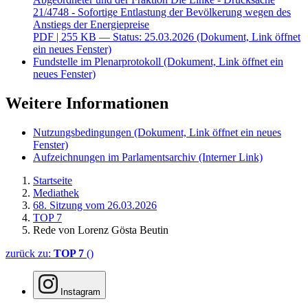
21/4748 - Sofortige Entlastung der Bevölkerung wegen des
Anstiegs der Energiepreise
PDF
| 255 KB — Status: 25.03.2026
(Dokument, Link öffnet
ein neues Fenster)
Fundstelle im Plenarprotokoll
(Dokument, Link öffnet ein
neues Fenster)
Weitere Informationen
Nutzungsbedingungen
(Dokument, Link öffnet ein neues
Fenster)
Aufzeichnungen im Parlamentsarchiv
(Interner Link)
Startseite
Mediathek
68. Sitzung vom 26.03.2026
TOP 7
Rede von Lorenz Gösta Beutin
zurück zu:
TOP 7
()
Instagram