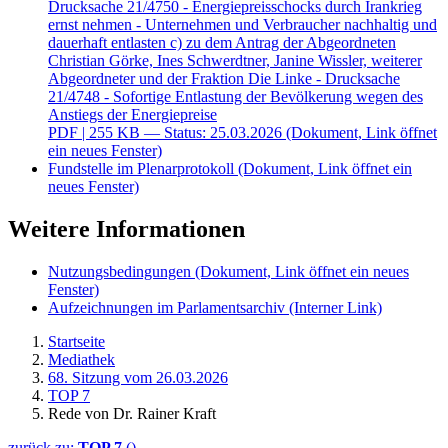
Drucksache 21/4750 - Energiepreisschocks durch Irankrieg
ernst nehmen - Unternehmen und Verbraucher nachhaltig und
dauerhaft entlasten c) zu dem Antrag der Abgeordneten
Christian Görke, Ines Schwerdtner, Janine Wissler, weiterer
Abgeordneter und der Fraktion Die Linke - Drucksache
21/4748 - Sofortige Entlastung der Bevölkerung wegen des
Anstiegs der Energiepreise
PDF
| 255 KB — Status: 25.03.2026
(Dokument, Link öffnet
ein neues Fenster)
Fundstelle im Plenarprotokoll
(Dokument, Link öffnet ein
neues Fenster)
Weitere Informationen
Nutzungsbedingungen
(Dokument, Link öffnet ein neues
Fenster)
Aufzeichnungen im Parlamentsarchiv
(Interner Link)
Startseite
Mediathek
68. Sitzung vom 26.03.2026
TOP 7
Rede von Dr. Rainer Kraft
zurück zu:
TOP 7
()