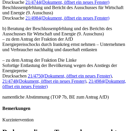
Drucksache
21/4744
(Dokument, öffnet ein neues Fenster)
Beschlussempfehlung und Bericht des Ausschusses für Wirtschaft
und Energie (9. Ausschuss)
Drucksache
21/4984
(Dokument, öffnet ein neues Fenster)
b) Beratung der Beschlussempfehlung und des Berichts des
Ausschusses für Wirtschaft und Energie (9. Ausschuss)
– zu dem Antrag der Fraktion der AfD
Energiepreisschocks durch Irankrieg ernst nehmen – Unternehmen
und Verbraucher nachhaltig und dauerhaft entlasten
– zu dem Antrag der Fraktion Die Linke
Sofortige Entlastung der Bevölkerung wegen des Anstiegs der
Energiepreise
Drucksachen
21/4750
(Dokument, öffnet ein neues Fenster)
,
21/4748
(Dokument, öffnet ein neues Fenster)
,
21/4984
(Dokument,
öffnet ein neues Fenster)
namentliche Abstimmung (TOP 7b, BE zum Antrag AfD)
Bemerkungen
Kurzintervention