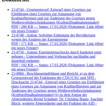
21/4744 - Gesetzentwurf: Entwurf eines Gesetzes zur
Einführung eines Gesetzes zur Anpassung von
Kraftstoffpreisen und zur Änderung des Gesetzes gegen
Wettbewerbsbeschränkungen (Kraftstoffmaßnahmenpaket)
PDF
| 280 KB — Status: 17.03.2026
(Dokument, Link öffnet
ein neues Fenster)
21/4748 - Antrag: Sofortige Entlastung der Bevölkerung
wegen des Anstiegs der Energiepreise
PDF
| 171 KB — Status: 17.03.2026
(Dokument, Link öffnet
ein neues Fenster)
21/4750 - Antrag: Energiepreisschocks durch Irankrieg ernst
nehmen - Unternehmen und Verbraucher nachhaltig und
dauerhaft entlasten
PDF
| 192 KB — Status: 17.03.2026
(Dokument, Link öffnet
ein neues Fenster)
21/4984 - Beschlussempfehlung und Bericht: a) zu dem
Gesetzentwurf der Fraktionen der CDU/CSU und SPD -
Drucksache 21/4744 - Entwurf eines Gesetzes zur Einführung
eines Gesetzes zur Anpassung von Kraftstoffpreisen und zur
Änderung des Gesetzes gegen Wettbewerbsbeschränkungen
(Kraftstoffmaßnahmenpaket) b) zu dem Antrag der
Abgeordneten Bernd Schattner, Dr. Christina Baum, Joachim
Bloch, weiterer Abgeordneter und der Fraktion der AfD -