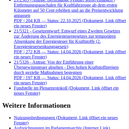
Entfernungspauschalen für Kraftfahrzeuge ab dem ersten
Kilometer auf 50 Cent erhöhen und an die Preisentwicklung
anpassen
PDF
| 204 KB — Status: 22.10.2025
(Dokument, Link öffnet
ein neues Fenster)
21/5321 - Gesetzentwurf: Entwurf eines Zweiten Gesetzes
zur Änderung des Energiesteuergesetzes zur temporären
Absenkung der Energiesteuer für Kraftstoffe (2.
Energiesteuersenkungsgesetz)
PDF
| 272 KB — Status: 14.04.2026
(Dokument, Link öffnet
ein neues Fenster)
21/5326 - Antrag: Von der Einführung einer
Übergewinnsteuer absehen - Den hohen Kraftstoffpreisen
durch gezielte Maßnahmen begegnen
PDF
| 197 KB — Status: 14.04.2026
(Dokument, Link öffnet
ein neues Fenster)
Fundstelle im Plenarprotokoll
(Dokument, Link öffnet ein
neues Fenster)
Weitere Informationen
Nutzungsbedingungen
(Dokument, Link öffnet ein neues
Fenster)
Aufzeichnungen im Parlamentsarchiv
(Interner Link)