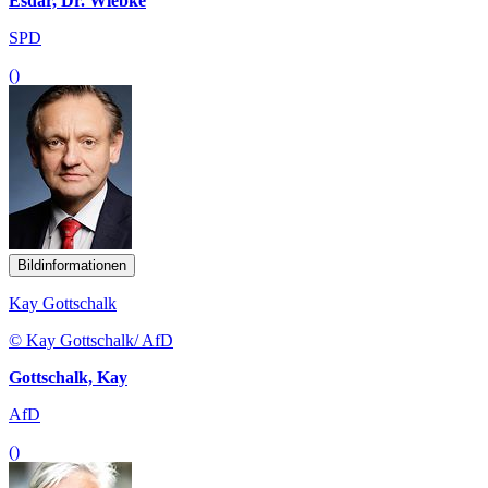
Esdar, Dr. Wiebke
SPD
()
Bildinformationen
Kay Gottschalk
© Kay Gottschalk/ AfD
Gottschalk, Kay
AfD
()