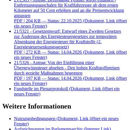
Entfernungspauschalen für Kraftfahrzeuge ab dem ersten
Kilometer auf 50 Cent erhöhen und an die Preisentwicklung
anpassen
PDF
| 204 KB — Status: 22.10.2025
(Dokument, Link öffnet
ein neues Fenster)
21/5321 - Gesetzentwurf: Entwurf eines Zweiten Gesetzes
zur Änderung des Energiesteuergesetzes zur temporären
Absenkung der Energiesteuer für Kraftstoffe (2.
Energiesteuersenkungsgesetz)
PDF
| 272 KB — Status: 14.04.2026
(Dokument, Link öffnet
ein neues Fenster)
21/5326 - Antrag: Von der Einführung einer
Übergewinnsteuer absehen - Den hohen Kraftstoffpreisen
durch gezielte Maßnahmen begegnen
PDF
| 197 KB — Status: 14.04.2026
(Dokument, Link öffnet
ein neues Fenster)
Fundstelle im Plenarprotokoll
(Dokument, Link öffnet ein
neues Fenster)
Weitere Informationen
Nutzungsbedingungen
(Dokument, Link öffnet ein neues
Fenster)
Aufzeichnungen im Parlamentsarchiv
(Interner Link)