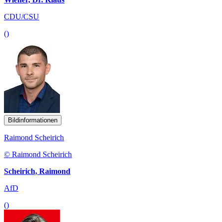
CDU/CSU
()
Bildinformationen
Raimond Scheirich
© Raimond Scheirich
Scheirich, Raimond
AfD
()