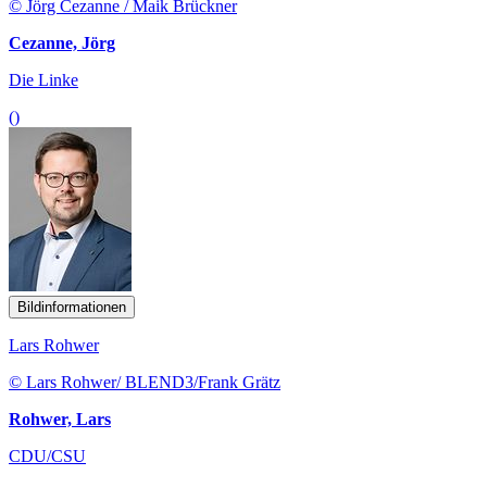
© Jörg Cezanne / Maik Brückner
Cezanne, Jörg
Die Linke
()
Bildinformationen
Lars Rohwer
© Lars Rohwer/ BLEND3/Frank Grätz
Rohwer, Lars
CDU/CSU