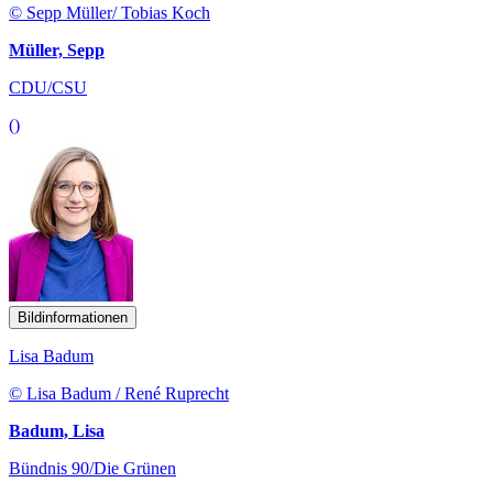
© Sepp Müller/ Tobias Koch
Müller, Sepp
CDU/CSU
()
Bildinformationen
Lisa Badum
© Lisa Badum / René Ruprecht
Badum, Lisa
Bündnis 90/Die Grünen