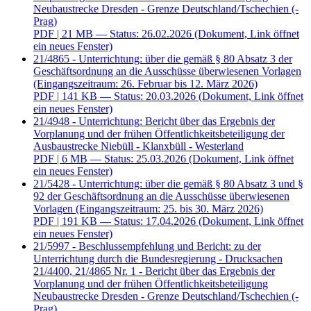
Neubaustrecke Dresden - Grenze Deutschland/Tschechien (-
Prag)
PDF
| 21 MB — Status: 26.02.2026
(Dokument, Link öffnet
ein neues Fenster)
21/4865 - Unterrichtung: über die gemäß § 80 Absatz 3 der
Geschäftsordnung an die Ausschüsse überwiesenen Vorlagen
(Eingangszeitraum: 26. Februar bis 12. März 2026)
PDF
| 141 KB — Status: 20.03.2026
(Dokument, Link öffnet
ein neues Fenster)
21/4948 - Unterrichtung: Bericht über das Ergebnis der
Vorplanung und der frühen Öffentlichkeitsbeteiligung der
Ausbaustrecke Niebüll - Klanxbüll - Westerland
PDF
| 6 MB — Status: 25.03.2026
(Dokument, Link öffnet
ein neues Fenster)
21/5428 - Unterrichtung: über die gemäß § 80 Absatz 3 und §
92 der Geschäftsordnung an die Ausschüsse überwiesenen
Vorlagen (Eingangszeitraum: 25. bis 30. März 2026)
PDF
| 191 KB — Status: 17.04.2026
(Dokument, Link öffnet
ein neues Fenster)
21/5997 - Beschlussempfehlung und Bericht: zu der
Unterrichtung durch die Bundesregierung - Drucksachen
21/4400, 21/4865 Nr. 1 - Bericht über das Ergebnis der
Vorplanung und der frühen Öffentlichkeitsbeteiligung
Neubaustrecke Dresden - Grenze Deutschland/Tschechien (-
Prag)