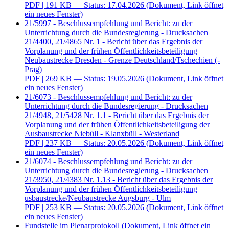
PDF
| 191 KB — Status: 17.04.2026
(Dokument, Link öffnet
ein neues Fenster)
21/5997 - Beschlussempfehlung und Bericht: zu der
Unterrichtung durch die Bundesregierung - Drucksachen
21/4400, 21/4865 Nr. 1 - Bericht über das Ergebnis der
Vorplanung und der frühen Öffentlichkeitsbeteiligung
Neubaustrecke Dresden - Grenze Deutschland/Tschechien (-
Prag)
PDF
| 269 KB — Status: 19.05.2026
(Dokument, Link öffnet
ein neues Fenster)
21/6073 - Beschlussempfehlung und Bericht: zu der
Unterrichtung durch die Bundesregierung - Drucksachen
21/4948, 21/5428 Nr. 1.1 - Bericht über das Ergebnis der
Vorplanung und der frühen Öffentlichkeitsbeteiligung der
Ausbaustrecke Niebüll - Klanxbüll - Westerland
PDF
| 237 KB — Status: 20.05.2026
(Dokument, Link öffnet
ein neues Fenster)
21/6074 - Beschlussempfehlung und Bericht: zu der
Unterrichtung durch die Bundesregierung - Drucksachen
21/3950, 21/4383 Nr. 1.13 - Bericht über das Ergebnis der
Vorplanung und der frühen Öffentlichkeitsbeteiligung
usbaustrecke/Neubaustrecke Augsburg - Ulm
PDF
| 253 KB — Status: 20.05.2026
(Dokument, Link öffnet
ein neues Fenster)
Fundstelle im Plenarprotokoll
(Dokument, Link öffnet ein