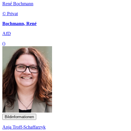
René Bochmann
© Privat
Bochmann, René
AfD
()
Bildinformationen
Anja Troff-Schaffarzyk