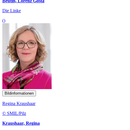
Beutin, Lorenz Gösta
Die Linke
()
Bildinformationen
Regina Kraushaar
© SMIL/Pilz
Kraushaar, Regina