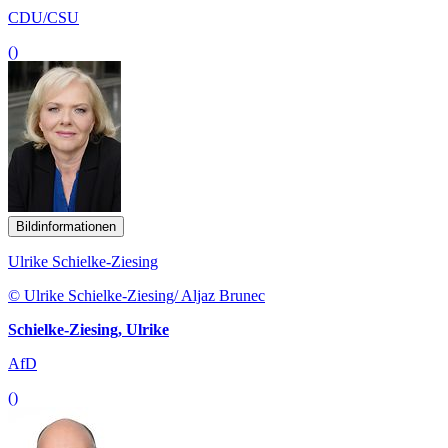
CDU/CSU
()
Bildinformationen
Ulrike Schielke-Ziesing
© Ulrike Schielke-Ziesing/ Aljaz Brunec
Schielke-Ziesing, Ulrike
AfD
()