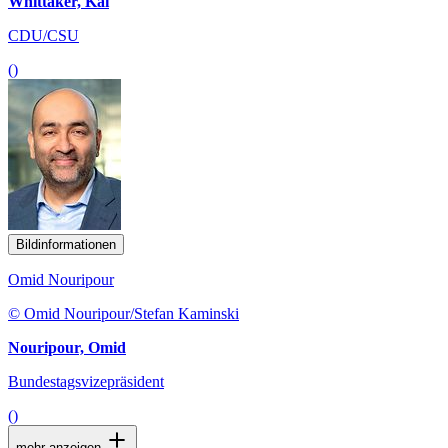
Whittaker, Kai
CDU/CSU
()
Bildinformationen
Omid Nouripour
© Omid Nouripour/Stefan Kaminski
Nouripour, Omid
Bundestagsvizepräsident
()
mehr anzeigen