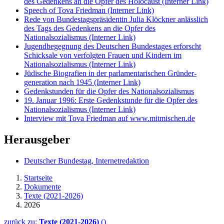
des Gedenkens an die Opfer des Holocaust
(Interner Link)
Speech of Tova Friedman
(Interner Link)
Rede von Bundestagspräsidentin Julia Klöckner anlässlich
des Tags des Gedenkens an die Opfer des
Nationalsozialismus
(Interner Link)
Jugendbegegnung des Deutschen Bundestages erforscht
Schicksale von verfolgten Frauen und Kindern im
Nationalsozialismus
(Interner Link)
Jüdische Biografien in der parlamentarischen Gründer­
generation nach 1945
(Interner Link)
Gedenkstunden für die Opfer des Nationalsozialismus
19. Januar 1996: Erste Gedenkstunde für die Opfer des
Nationalsozialismus
(Interner Link)
Interview mit Tova Friedman auf www.mitmischen.de
Herausgeber
Deutscher Bundestag, Internetredaktion
Startseite
Dokumente
Texte (2021-2026)
2026
zurück zu:
Texte (2021-2026)
()