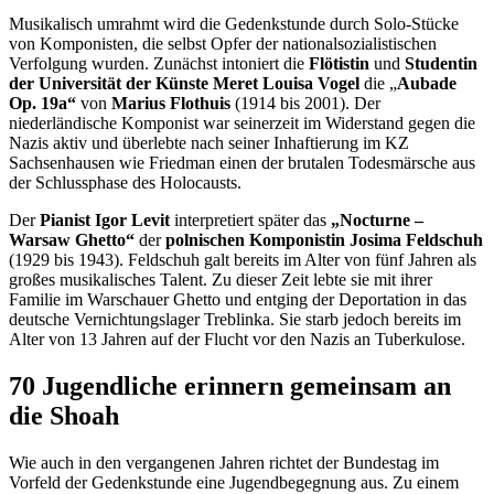
Musikalisch umrahmt wird die Gedenkstunde durch Solo-Stücke
von Komponisten, die selbst Opfer der nationalsozialistischen
Verfolgung wurden. Zunächst intoniert die
Flötistin
und
Studentin
der Universität der Künste Meret Louisa Vogel
die „
Aubade
Op. 19a“
von
Marius Flothuis
(1914 bis 2001). Der
niederländische Komponist war seinerzeit im Widerstand gegen die
Nazis aktiv und überlebte nach seiner Inhaftierung im KZ
Sachsenhausen wie Friedman einen der brutalen Todesmärsche aus
der Schlussphase des Holocausts.
Der
Pianist Igor Levit
interpretiert später das
„Nocturne –
Warsaw Ghetto“
der
polnischen Komponistin Josima Feldschuh
(1929 bis 1943). Feldschuh galt bereits im Alter von fünf Jahren als
großes musikalisches Talent. Zu dieser Zeit lebte sie mit ihrer
Familie im Warschauer Ghetto und entging der Deportation in das
deutsche Vernichtungslager Treblinka. Sie starb jedoch bereits im
Alter von 13 Jahren auf der Flucht vor den Nazis an Tuberkulose.
70 Jugendliche erinnern gemeinsam an
die Shoah
Wie auch in den vergangenen Jahren richtet der Bundestag im
Vorfeld der Gedenkstunde eine Jugendbegegnung aus. Zu einem