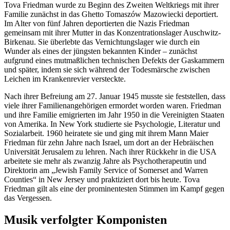
Tova Friedman wurde zu Beginn des Zweiten Weltkriegs mit ihrer
Familie zunächst in das Ghetto
Tomaszów Mazowiecki
deportiert.
Im Alter von fünf Jahren deportierten die Nazis Friedman
gemeinsam mit ihrer Mutter in das Konzentrationslager Auschwitz-
Birkenau. Sie überlebte das Vernichtungslager wie durch ein
Wunder als eines der jüngsten bekannten Kinder – zunächst
aufgrund eines mutmaßlichen technischen Defekts der Gaskammern
und später, indem sie sich während der Todesmärsche zwischen
Leichen im Krankenrevier versteckte.
Nach ihrer Befreiung am 27. Januar 1945 musste sie feststellen, dass
viele ihrer Familienangehörigen ermordet worden waren. Friedman
und ihre Familie emigrierten im Jahr 1950 in die Vereinigten Staaten
von Amerika. In
New York
studierte sie Psychologie, Literatur und
Sozialarbeit. 1960 heiratete sie und ging mit ihrem Mann Maier
Friedman für zehn Jahre nach Israel, um dort an der Hebräischen
Universität Jerusalem zu lehren. Nach ihrer Rückkehr in die USA
arbeitete sie mehr als zwanzig Jahre als Psychotherapeutin und
Direktorin am „
Jewish Family Service of Somerset and Warren
Counties
“ in
New Jersey
und praktiziert dort bis heute. Tova
Friedman gilt als eine der prominentesten Stimmen im Kampf gegen
das Vergessen.
Musik verfolgter Komponisten