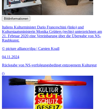
Bildinformationen
Italiens Kulturminister Dario Franceschini (links) und
Kulturstaatsministerin Monika Grütters (rechts) unterzeichnen am
21. Februar 2020 eine Vereinbarung über die Übergabe von NS-
Raubkunst.
© picture alliance/dpa | Carsten Koall
04.11.2024
Rückgabe von NS-verfolgungsbedingt entzogenem Kulturgut
()