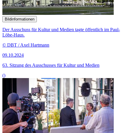
Bildinformationen
Der Ausschuss für Kultur und Medien tagte öffentlich im Paul-
Löbe-Haus.
© DBT / Axel Hartmann
09.10.2024
63. Sitzung des Ausschusses für Kultur und Medien
()