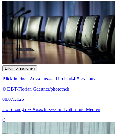
Bildinformationen
Blick in einen Ausschusssaal im Paul-Löbe-Haus
© DBT/Florian Gaertner/photothek
08.07.2026
25. Sitzung des Ausschusses für Kultur und Medien
()