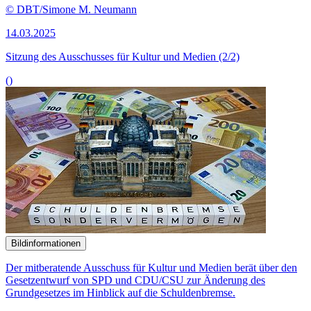
© DBT/Simone M. Neumann
14.03.2025
Sitzung des Ausschusses für Kultur und Medien (2/2)
()
Bildinformationen
Der mitberatende Ausschuss für Kultur und Medien berät über den
Gesetzentwurf von SPD und CDU/CSU zur Änderung des
Grundgesetzes im Hinblick auf die Schuldenbremse.