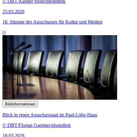
© DBT/Xander Heinl/photothek
25.03.2026
18. Sitzung des Ausschusses für Kultur und Medien
()
Bildinformationen
Blick in einen Ausschusssaal im Paul-Löbe-Haus
© DBT/Florian Gaertner/photothek
18.03.2026