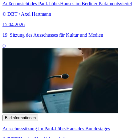
Außenansicht des Paul-Löbe-Hauses im Berliner Parlamentsviertel
© DBT / Axel Hartmann
15.04.2026
19. Sitzung des Ausschusses für Kultur und Medien
()
Bildinformationen
Ausschusssitzung im Paul-Löbe-Haus des Bundestages