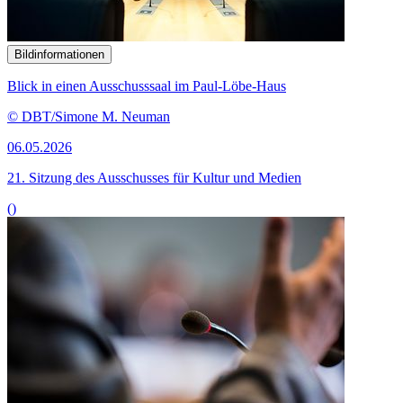
Bildinformationen
Blick in einen Ausschusssaal im Paul-Löbe-Haus
© DBT/Simone M. Neuman
06.05.2026
21. Sitzung des Ausschusses für Kultur und Medien
()