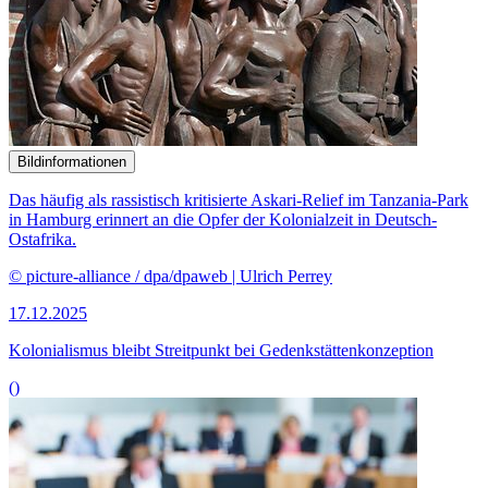
Bildinformationen
Das häufig als rassistisch kritisierte Askari-Relief im Tanzania-Park
in Hamburg erinnert an die Opfer der Kolonialzeit in Deutsch-
Ostafrika.
© picture-alliance / dpa/dpaweb | Ulrich Perrey
17.12.2025
Kolonialismus bleibt Streitpunkt bei Gedenkstättenkonzeption
()