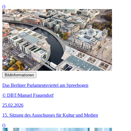
()
Bildinformationen
Das Berliner Parlamentsviertel am Spreebogen
© DBT/Manuel Frauendorf
25.02.2026
15. Sitzung des Ausschusses für Kultur und Medien
()