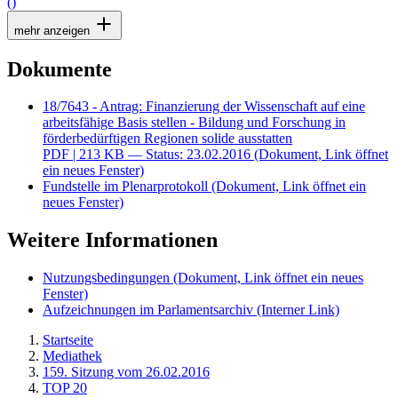
()
mehr anzeigen
Dokumente
18/7643 - Antrag: Finanzierung der Wissenschaft auf eine
arbeitsfähige Basis stellen - Bildung und Forschung in
förderbedürftigen Regionen solide ausstatten
PDF
| 213 KB — Status: 23.02.2016
(Dokument, Link öffnet
ein neues Fenster)
Fundstelle im Plenarprotokoll
(Dokument, Link öffnet ein
neues Fenster)
Weitere Informationen
Nutzungsbedingungen
(Dokument, Link öffnet ein neues
Fenster)
Aufzeichnungen im Parlamentsarchiv
(Interner Link)
Startseite
Mediathek
159. Sitzung vom 26.02.2016
TOP 20