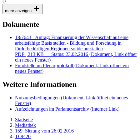
()
mehr anzeigen
Dokumente
18/7643 - Antrag: Finanzierung der Wissenschaft auf eine
arbeitsfähige Basis stellen - Bildung und Forschung in
förderbedürftigen Regionen solide ausstatten
PDF
| 213 KB — Status: 23.02.2016
(Dokument, Link öffnet
ein neues Fenster)
Fundstelle im Plenarprotokoll
(Dokument, Link öffnet ein
neues Fenster)
Weitere Informationen
Nutzungsbedingungen
(Dokument, Link öffnet ein neues
Fenster)
Aufzeichnungen im Parlamentsarchiv
(Interner Link)
Startseite
Mediathek
159. Sitzung vom 26.02.2016
TOP 20