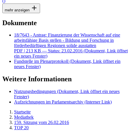
()
mehr anzeigen
Dokumente
18/7643 - Antrag: Finanzierung der Wissenschaft auf eine
arbeitsfähige Basis stellen - Bildung und Forschung in
förderbedürftigen Regionen solide ausstatten
PDF
| 213 KB — Status: 23.02.2016
(Dokument, Link öffnet
ein neues Fenster)
Fundstelle im Plenarprotokoll
(Dokument, Link öffnet ein
neues Fenster)
Weitere Informationen
Nutzungsbedingungen
(Dokument, Link öffnet ein neues
Fenster)
Aufzeichnungen im Parlamentsarchiv
(Interner Link)
Startseite
Mediathek
159. Sitzung vom 26.02.2016
TOP 20