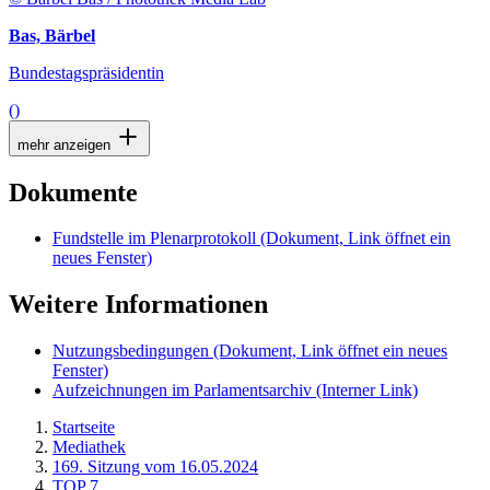
Bas, Bärbel
Bundestagspräsidentin
()
mehr anzeigen
Dokumente
Fundstelle im Plenarprotokoll
(Dokument, Link öffnet ein
neues Fenster)
Weitere Informationen
Nutzungsbedingungen
(Dokument, Link öffnet ein neues
Fenster)
Aufzeichnungen im Parlamentsarchiv
(Interner Link)
Startseite
Mediathek
169. Sitzung vom 16.05.2024
TOP 7