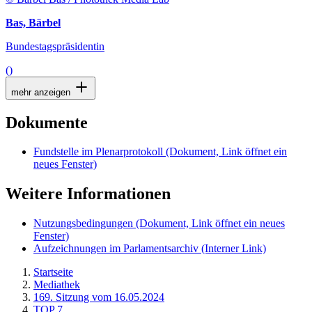
Bas, Bärbel
Bundestagspräsidentin
()
mehr anzeigen
Dokumente
Fundstelle im Plenarprotokoll
(Dokument, Link öffnet ein
neues Fenster)
Weitere Informationen
Nutzungsbedingungen
(Dokument, Link öffnet ein neues
Fenster)
Aufzeichnungen im Parlamentsarchiv
(Interner Link)
Startseite
Mediathek
169. Sitzung vom 16.05.2024
TOP 7