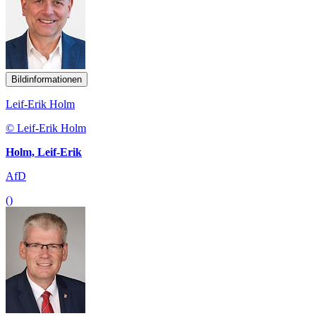
Bildinformationen
Leif-Erik Holm
© Leif-Erik Holm
Holm, Leif-Erik
AfD
()