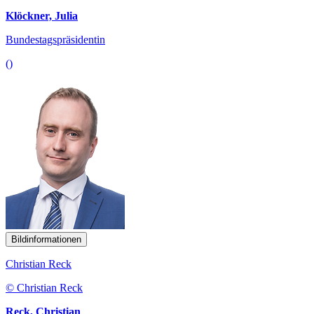
Klöckner, Julia
Bundestagspräsidentin
()
Bildinformationen
Christian Reck
© Christian Reck
Reck, Christian