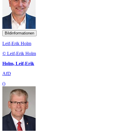
Bildinformationen
Leif-Erik Holm
© Leif-Erik Holm
Holm, Leif-Erik
AfD
()