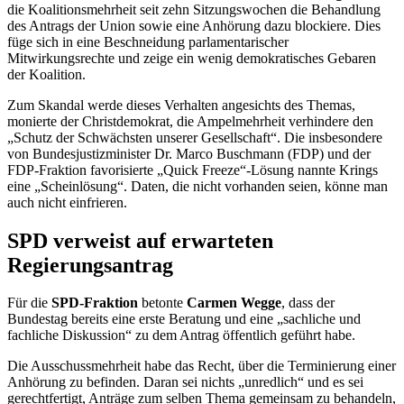
die Koalitionsmehrheit seit zehn Sitzungswochen die Behandlung
des Antrags der Union sowie eine Anhörung dazu blockiere. Dies
füge sich in eine Beschneidung parlamentarischer
Mitwirkungsrechte und zeige ein wenig demokratisches Gebaren
der Koalition.
Zum Skandal werde dieses Verhalten angesichts des Themas,
monierte der Christdemokrat, die Ampelmehrheit verhindere den
„Schutz der Schwächsten unserer Gesellschaft“. Die insbesondere
von Bundesjustizminister Dr. Marco Buschmann (FDP) und der
FDP-Fraktion favorisierte „
Quick Freeze
“-Lösung nannte Krings
eine „Scheinlösung“. Daten, die nicht vorhanden seien, könne man
auch nicht einfrieren.
SPD verweist auf erwarteten
Regierungsantrag
Für die
SPD-Fraktion
betonte
Carmen Wegge
, dass der
Bundestag bereits eine erste Beratung und eine „sachliche und
fachliche Diskussion“ zu dem Antrag öffentlich geführt habe.
Die Ausschussmehrheit habe das Recht, über die Terminierung einer
Anhörung zu befinden. Daran sei nichts „unredlich“ und es sei
gerechtfertigt, Anträge zum selben Thema gemeinsam zu behandeln,