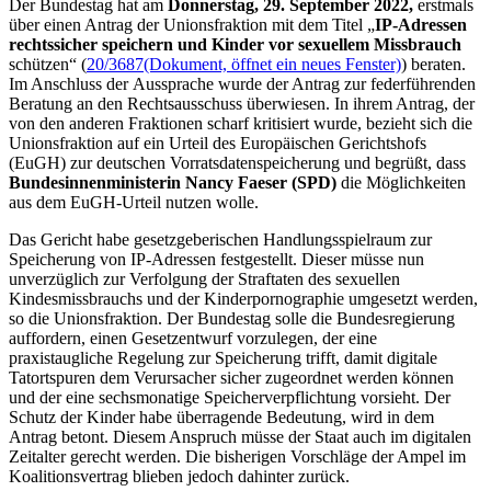
Der Bundestag hat am
Donnerstag, 29. September 2022,
erstmals
über einen Antrag der Unionsfraktion mit dem Titel „
IP
-Adressen
rechtssicher speichern und Kinder vor sexuellem Missbrauch
schützen“ (
20/3687
(Dokument, öffnet ein neues Fenster)
) beraten.
Im Anschluss der Aussprache wurde der Antrag zur federführenden
Beratung an den Rechtsausschuss überwiesen. In ihrem Antrag, der
von den anderen Fraktionen scharf kritisiert wurde, bezieht sich die
Unionsfraktion auf ein Urteil des Europäischen Gerichtshofs
(EuGH)
zur deutschen Vorratsdatenspeicherung und begrüßt, dass
Bundesinnenministerin Nancy Faeser (SPD)
die Möglichkeiten
aus dem EuGH-Urteil nutzen wolle.
Das Gericht habe gesetzgeberischen Handlungsspielraum zur
Speicherung von
IP
-Adressen festgestellt. Dieser müsse nun
unverzüglich zur Verfolgung der Straftaten des sexuellen
Kindesmissbrauchs und der Kinderpornographie umgesetzt werden,
so die Unionsfraktion. Der Bundestag solle die Bundesregierung
auffordern, einen Gesetzentwurf vorzulegen, der eine
praxistaugliche Regelung zur Speicherung trifft, damit digitale
Tatortspuren dem Verursacher sicher zugeordnet werden können
und der eine sechsmonatige Speicherverpflichtung vorsieht. Der
Schutz der Kinder habe überragende Bedeutung, wird in dem
Antrag betont. Diesem Anspruch müsse der Staat auch im digitalen
Zeitalter gerecht werden. Die bisherigen Vorschläge der Ampel im
Koalitionsvertrag blieben jedoch dahinter zurück.