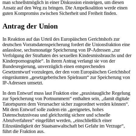
man schnellstmöglich in einer Diskussion einsteigen, um diesen
Ansatz auf den Weg zu bringen. Die Ampelkoalition werde einen
guten Kompromiss zwischen Sicherheit und Freiheit finden.
Antrag der Union
In Reaktion auf das Urteil des Europäischen Gerichtshofs zur
deutschen Vorratsdatenspeicherung fordert die Unionsfraktion eine
anlasslose, sechsmonatige Speicherung von
IP
-Adressen „zur
Verfolgung der Straftaten des sexuellen Kindesmissbrauchs und der
Kinderpornographie“. In ihrem Antrag verlangt sie von der
Bundesregierung, unverzüglich einen entsprechenden
Gesetzentwurf vorzulegen, der den vom Europäischen Gerichtshof
eingeräumten „gesetzgeberischen Spielraum“ zur Speicherung von
IP
-Adressen umsetzt.
In dem Entwurf muss laut Fraktion eine „praxistaugliche Regelung
zur Speicherung von Portnummern“ enthalten sein, „damit digitale
Tatortspuren dem Verursacher sicher zugeordnet werden können“.
Mit dem Entwurf solle zudem ein „geeignetes, hohes
Datenschutzniveau und gleichzeitig sichere und schnelle
Abrufverfahren“ eingeführt werden, „einschließlich einer
Eilzuständigkeit der Staatsanwaltschaft bei Gefahr im Verzuge“,
führt die Fraktion aus.