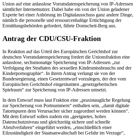
Union auf eine anlasslose Vorratsdatenspeicherung von
IP
-Adressen
sämtlicher Internetnutzer. Dabei habe ein von der Union geladener
Experte bei einer Anhörung im Digitalausschuss ganz andere Dinge,
nämlich die personelle und ressourcenhaltige Ertüchtigung der
Ermittlungsbehörden gefordert, führte Domscheit-Berg aus.
Antrag der CDU/CSU-Fraktion
In Reaktion auf das Urteil des Europäischen Gerichtshof zur
deutschen Vorratsdatenspeicherung fordert die Unionsfraktion eine
anlasslose, sechsmonatige Speicherung von
IP
-Adressen „zur
Verfolgung der Straftaten des sexuellen Kindesmissbrauchs und der
Kinderpornographie“. In ihrem Antrag verlangt sie von der
Bundesregierung, einen Gesetzentwurf vorzulegen, der den vom
Europäischen Gerichtshof eingeräumten „gesetzgeberischen
Spielraum“ zur Speicherung von
IP-
Adressen umsetzt.
In dem Entwurf muss laut Fraktion eine „praxistaugliche Regelung
zur Speicherung von Portnummern“ enthalten sein, „damit digitale
Tatortspuren dem Verursacher sicher zugeordnet werden können“.
Mit dem Entwurf sollen zudem ein „geeignetes, hohes
Datenschutzniveau und gleichzeitig sichere und schnelle
Abrufverfahren“ eingeführt werden, „einschließlich einer
Eilzuständigkeit der Staatsanwaltschaft bei Gefahr im Verzuge“,