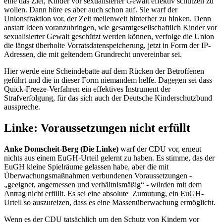
eine das Ziel, Kinder vor sexualisierter Gewalt effektiv schützen zu
wollen. Dann höre es aber auch schon auf. Sie warf der
Unionsfraktion vor, der Zeit meilenweit hinterher zu hinken. Denn
anstatt Ideen voranzubringen, wie gesamtgesellschaftlich Kinder vor
sexualisierter Gewalt geschützt werden können, verfolge die Union
die längst überholte Vorratsdatenspeicherung, jetzt in Form der
IP
-
Adressen, die mit geltendem Grundrecht unvereinbar sei.
Hier werde eine Scheindebatte auf dem Rücken der Betroffenen
geführt und die in dieser Form niemandem helfe. Dagegen sei dass
Quick-Freeze
-Verfahren ein effektives Instrument der
Strafverfolgung, für das sich auch der Deutsche Kinderschutzbund
ausspreche.
Linke: Voraussetzungen nicht erfüllt
Anke Domscheit-Berg (Die Linke)
warf der CDU vor, erneut
nichts aus einem EuGH-Urteil gelernt zu haben. Es stimme, das der
EuGH kleine Spielräume gelassen habe, aber die mit
Überwachungsmaßnahmen verbundenen Voraussetzungen -
„geeignet, angemessen und verhältnismäßig“ - würden mit dem
Antrag nicht erfüllt. Es sei eine absolute Zumutung, ein EuGH-
Urteil so auszureizen, dass es eine Massenüberwachung ermöglicht.
Wenn es der CDU tatsächlich um den Schutz von Kindern vor