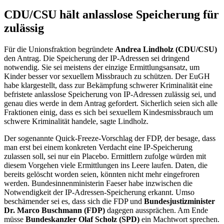
CDU/CSU hält anlasslose Speicherung für
zulässig
Für die Unionsfraktion begründete
Andrea Lindholz (CDU/CSU)
den Antrag. Die Speicherung der IP-Adressen sei dringend
notwendig. Sie sei meistens der einzige Ermittlungsansatz, um
Kinder besser vor sexuellem Missbrauch zu schützen. Der EuGH
habe klargestellt, dass zur Bekämpfung schwerer Kriminalität eine
befristete anlasslose Speicherung von
IP
-Adressen zulässig sei, und
genau dies werde in dem Antrag gefordert. Sicherlich seien sich alle
Fraktionen einig, dass es sich bei sexuellem Kindesmissbrauch um
schwere Kriminalität handele, sagte Lindholz.
Der sogenannte
Quick-Freeze
-Vorschlag der FDP, der besage, dass
man erst bei einem konkreten Verdacht eine
IP
-Speicherung
zulassen soll, sei nur ein Placebo. Ermittlern zufolge würden mit
diesem Vorgehen viele Ermittlungen ins Leere laufen. Daten, die
bereits gelöscht worden seien, könnten nicht mehr eingefroren
werden. Bundesinnenministerin Faeser habe inzwischen die
Notwendigkeit der IP-Adressen-Speicherung erkannt. Umso
beschämender sei es, dass sich die FDP und
Bundesjustizminister
Dr. Marco Buschmann (FDP)
dagegen aussprächen. Am Ende
müsse
Bundeskanzler Olaf Scholz (SPD)
ein Machtwort sprechen.