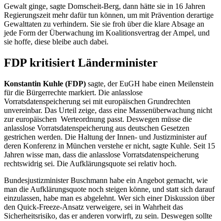
Gewalt ginge, sagte Domscheit-Berg, dann hätte sie in 16 Jahren
Regierungszeit mehr dafür tun können, um mit Prävention derartige
Gewalttaten zu verhindern. Sie sie froh über die klare Absage an
jede Form der Überwachung im Koalitionsvertrag der Ampel, und
sie hoffe, diese bleibe auch dabei.
FDP kritisiert Länderminister
Konstantin Kuhle (FDP)
sagte, der EuGH habe einen Meilenstein
für die Bürgerrechte markiert. Die anlasslose
Vorratsdatenspeicherung sei mit europäischen Grundrechten
unvereinbar. Das Urteil zeige, dass eine Massenüberwachung nicht
zur europäischen Werteordnung passt. Deswegen müsse die
anlasslose Vorratsdatenspeicherung aus deutschen Gesetzen
gestrichen werden. Die Haltung der Innen- und Justizminister auf
deren Konferenz in München verstehe er nicht, sagte Kuhle. Seit 15
Jahren wisse man, dass die anlasslose Vorratsdatenspeicherung
rechtswidrig sei. Die Aufklärungsquote sei relativ hoch.
Bundesjustizminister Buschmann
habe ein Angebot gemacht, wie
man die Aufklärungsquote noch steigen könne, und statt sich darauf
einzulassen, habe man es abgelehnt. Wer sich einer Diskussion über
den
Quick-Freeze
-Ansatz verweigere, sei in Wahrheit das
Sicherheitsrisiko, das er anderen vorwirft, zu sein. Deswegen sollte