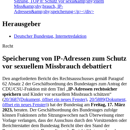
Sitzung, TOP 8: Schutz vor sexu&amp;shy;ellem
Miss&amp;shy;brauch, IP-
Adressen&amp;shy;speicherung</p></div>
Herausgeber
Deutscher Bundestag, Internetredaktion
Recht
Speicherung von
IP
-Adressen zum Schutz
vor sexuellem Missbrauch debattiert
Den angeforderten Bericht des Rechtsausschusses gemäß Paragraf
62 Absatz 2 der Geschäftsordnung des Bundestages zum Antrag der
CDU/CSU-Fraktion mit dem Titel „
IP-Adressen rechtssicher
speichern
und Kinder vor sexuellem Missbrauch schützen“
(
20/3687
(Dokument, öffnet ein neues Fenster)
,
20/5889
(Dokument,
öffnet ein neues Fenster)
) hat der Bundestag am
Freitag, 17. März
2023,
beraten. Der Geschäftsordnung des Bundestages zufolge
können Fraktionen zehn Sitzungswochen nach Überweisung einer
Vorlage verlangen, dass der Ausschuss durch den Vorsitzenden oder
Berichterstatter dem Bundestag Bericht über den Stand der