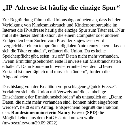
„IP-Adresse ist häufig die einzige Spur“
Zur Begründung führen die Unionsabgeordneten an, dass bei der
Verfolgung von Kindesmissbrauch und Kinderpornographie im
Internet die
IP
-Adresse häufig die einzige Spur zum Täter sei. „Nur
mit Hilfe dieser Identifikation, die einem Computer oder anderen
Endgeräten beim
Surfen
vom
Provider
zugewiesen wird –
vergleichbar einem temporären digitalen Autokennzeichen – lassen
sich die Täter ermitteln“, erläutert die Union. Da es keine
Speicherpflicht gibt, seien „zu oft“ Daten nicht mehr vorhanden,
„wenn Ermittlungsbehörden erste Hinweise auf Missbrauchstaten
erhalten“. Dann könne nicht weiter ermittelt werden. „Dieser
Zustand ist unerträglich und muss sich ändern“, fordern die
Abgeordneten.
Das bislang von der Koalition vorgeschlagene „
Quick Freeze
“-
Verfahren sieht die Union mit Verweis auf die „einhellige
Einschätzung der Ermittlungsbehörden“ als untauglich an. „Denn:
Daten, die nicht mehr vorhanden sind, können nicht eingefroren
werden“, heißt es im Antrag. Entsprechend begrüßt die Fraktion,
dass
Bundesinnenministerin Nancy Faeser (SPD)
die
Möglichkeiten aus dem EuGH-Urteil nutzen wolle.
(mwo/scr/irs/vom/29.09.2022)