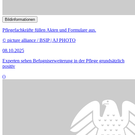
Bildinformationen
© Thomas Trutschel/ photothek
10.02.2025
30. Sitzung
des Unterausschusses Globale Gesundheit
()