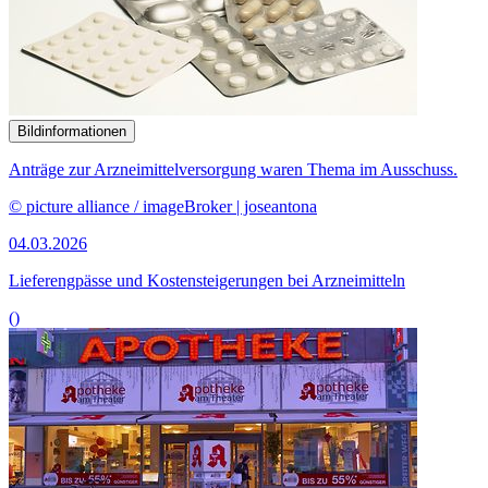
Bildinformationen
Anträge zur Arzneimittelversorgung waren Thema im Ausschuss.
© picture alliance / imageBroker | joseantona
04.03.2026
Lieferengpässe und Kostensteigerungen bei Arzneimitteln
()