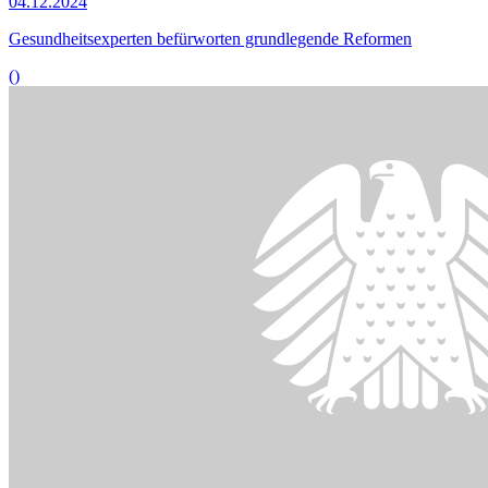
des Bundestages
© DBT / Simone M. Neumann
11.11.2024
29. Sitzung des Unterausschusses Globale Gesundheit
()