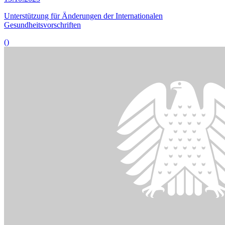
© picture alliance / Panama Pictures | Christoph Hardt
12.09.2025
Anhörung zum Thema
„Leistungskürzungen und
Beitragsexplosion“
()