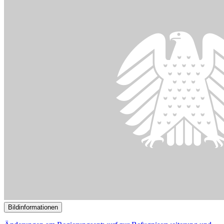
15.10.2025
Experten fordern mehr Aufklärung über Lachgas und K.O.-Tropfen
()