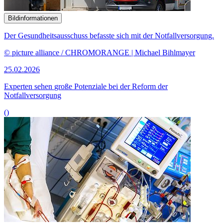
Bildinformationen
Der Gesundheitsausschuss befasste sich mit der Notfallversorgung.
© picture alliance / CHROMORANGE | Michael Bihlmayer
25.02.2026
Experten sehen
große Potenziale
bei der Reform der
Notfallversorgung
()