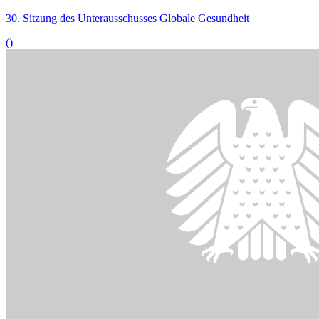
29.01.2025
Expertenstreit über Organspendenregelung
()