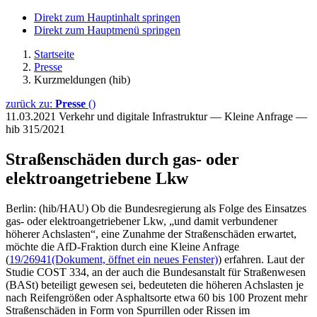
Direkt zum Hauptinhalt springen
Direkt zum Hauptmenü springen
Startseite
Presse
Kurzmeldungen (hib)
zurück zu:
Presse
()
11.03.2021
Verkehr und digitale Infrastruktur — Kleine Anfrage —
hib 315/2021
Straßenschäden durch gas- oder
elektroangetriebene Lkw
Berlin: (hib/HAU) Ob die Bundesregierung als Folge des Einsatzes
gas- oder elektroangetriebener Lkw, „und damit verbundener
höherer Achslasten“, eine Zunahme der Straßenschäden erwartet,
möchte die AfD-Fraktion durch eine Kleine Anfrage
(
19/26941
(Dokument, öffnet ein neues Fenster)
) erfahren. Laut der
Studie COST 334, an der auch die Bundesanstalt für Straßenwesen
(BASt) beteiligt gewesen sei, bedeuteten die höheren Achslasten je
nach Reifengrößen oder Asphaltsorte etwa 60 bis 100 Prozent mehr
Straßenschäden in Form von Spurrillen oder Rissen im