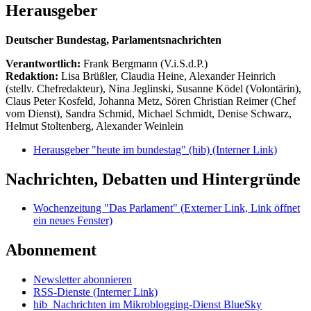
Herausgeber
Deutscher Bundestag, Parlamentsnachrichten
Verantwortlich:
Frank Bergmann (V.i.S.d.P.)
Redaktion:
Lisa Brüßler, Claudia Heine, Alexander Heinrich
(stellv. Chefredakteur), Nina Jeglinski,
Susanne Ködel (Volontärin),
Claus Peter Kosfeld, Johanna Metz, Sören Christian Reimer (Chef
vom Dienst), Sandra Schmid, Michael Schmidt, Denise Schwarz,
Helmut Stoltenberg, Alexander Weinlein
Herausgeber "heute im bundestag" (hib)
(Interner Link)
Nachrichten, Debatten und Hintergründe
Wochenzeitung "Das Parlament"
(Externer Link, Link öffnet
ein neues Fenster)
Abonnement
Newsletter abonnieren
RSS-Dienste
(Interner Link)
hib_Nachrichten im Mikroblogging-Dienst BlueSky