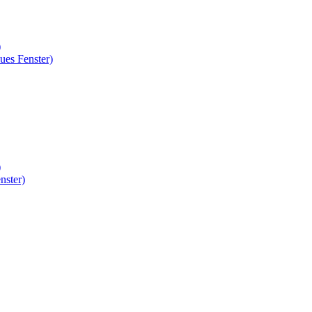
)
ues Fenster)
)
nster)