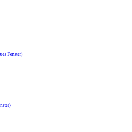
)
ues Fenster)
)
nster)