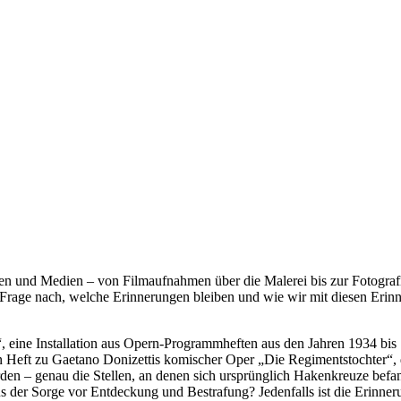
ken und Medien – von Filmaufnahmen über die Malerei bis zur Fotografi
er Frage nach, welche Erinnerungen bleiben und wie wir mit diesen Eri
 eine Installation aus Opern-Programmheften aus den Jahren 1934 bis 19
 Heft zu Gaetano Donizettis komischer Oper „Die Regimentstochter“, das
en – genau die Stellen, an denen sich ursprünglich Hakenkreuze befan
s der Sorge vor Entdeckung und Bestrafung? Jedenfalls ist die Erinneru