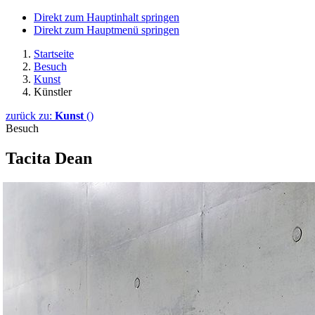
Direkt zum Hauptinhalt springen
Direkt zum Hauptmenü springen
Startseite
Besuch
Kunst
Künstler
zurück zu:
Kunst
()
Besuch
Tacita Dean