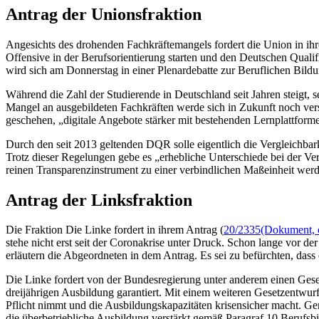
Antrag der Unionsfraktion
Angesichts des drohenden Fachkräftemangels fordert die Union in ih
Offensive in der Berufsorientierung starten und den Deutschen Qualif
wird sich am Donnerstag in einer Plenardebatte zur Beruflichen Bild
Während die Zahl der Studierende in Deutschland seit Jahren steigt
Mangel an ausgebildeten Fachkräften werde sich in Zukunft noch vers
geschehen, „digitale Angebote stärker mit bestehenden Lernplattform
Durch den seit 2013 geltenden DQR solle eigentlich die Vergleichbar
Trotz dieser Regelungen gebe es „erhebliche Unterschiede bei der
reinen Transparenzinstrument zu einer verbindlichen Maßeinheit werde
Antrag der Linksfraktion
Die Fraktion Die Linke fordert in ihrem Antrag (
20/2335
(Dokument, ö
stehe nicht erst seit der Coronakrise unter Druck. Schon lange vor d
erläutern die Abgeordneten in dem Antrag. Es sei zu befürchten, dass
Die Linke fordert von der Bundesregierung unter anderem einen Gese
dreijährigen Ausbildung garantiert. Mit einem weiteren Gesetzentwurf
Pflicht nimmt und die Ausbildungskapazitäten krisensicher macht. G
die überbetriebliche Ausbildung verstärkt gemäß Paragraf 10 Berufsbi