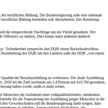
g der beruflichen Bildung. Die Bundesregierung solle eine nationale
eruflicher Bildung feststellen soll, überarbeiten. Der Bundestag
 und die entsprechende Nachfrage um ein Viertel gesunken. Der
ale Offensive zu stärken. Dies könne unter anderem dadurch
bzw. Technikertitel entspreche laut DQR einem Bachelorabschluss.
e Überarbeitung des DQR mit den Ländern solle der DQR „von einem
e Qualität der Berufsausbildung zu verbessern. Die duale Ausbildung
det. 2020 sei die Zahl nochmals um 1,4 Prozent auf 419.700 gesunken,
herung haben werde, heißt es darin weiter,
en Menschen die Aufnahme einer vollqualifizierenden, mindestens
 Betriebe für die Finanzierung der Ausbildung junger Menschen in die
 den Gewerkschaften soll die Bundesregierung dafür sorgen, dass
ternehmen zu erhöhen. Ferner verlangt die Fraktion, die