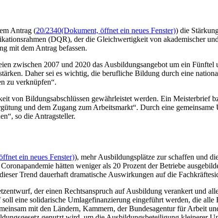
rem Antrag (
20/2340
(Dokument, öffnet ein neues Fenster)
) die Stärkun
ikationsrahmen (DQR), der die Gleichwertigkeit von akademischer und b
ung mit dem Antrag befassen.
, seien zwischen 2007 und 2020 das Ausbildungsangebot um ein Fünftel
tärken. Daher sei es wichtig, die berufliche Bildung durch eine nation
en zu verknüpfen“.
keit von Bildungsabschlüssen gewährleistet werden. Ein Meisterbrief 
 Vergütung und dem Zugang zum Arbeitsmarkt“. Durch eine gemeinsam
n“, so die Antragsteller.
ffnet ein neues Fenster)
), mehr Ausbildungsplätze zur schaffen und di
er Coronapandemie hätten weniger als 20 Prozent der Betriebe ausgebil
 dieser Trend dauerhaft dramatische Auswirkungen auf die Fachkräftesic
tzentwurf, der einen Rechtsanspruch auf Ausbildung verankert und all
 soll eine solidarische Umlagefinanzierung eingeführt werden, die alle
emeinsam mit den Ländern, Kammern, der Bundesagentur für Arbeit und
ldungsgesetz genutzt wird, um die Ausbildungsbeteiligung kleinerer Un