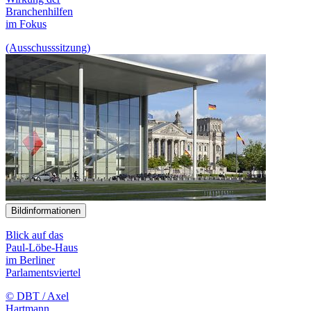
Branchenhilfen
im Fokus
(Ausschusssitzung)
Bildinformationen
Blick auf das
Paul-Löbe-Haus
im Berliner
Parlamentsviertel
© DBT / Axel
Hartmann