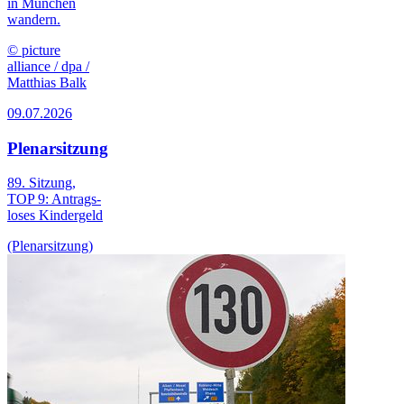
in München
wandern.
© picture
alliance / dpa /
Matthias Balk
09.07.2026
Plenarsitzung
89. Sitzung,
TOP 9: Antrags­
loses Kinder­geld
(Plenarsitzung)