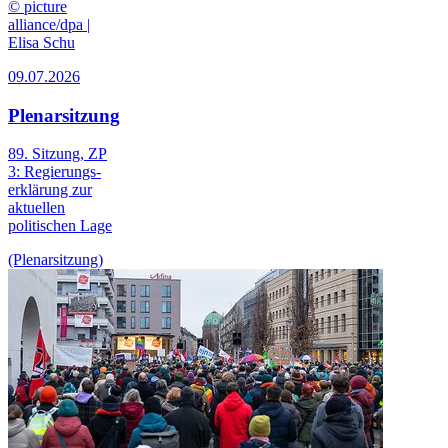
© picture
alliance/dpa |
Elisa Schu
09.07.2026
Plenarsitzung
89. Sitzung, ZP
3: Regierungs­
erklärung zur
aktuellen
politischen Lage
(Plenarsitzung)