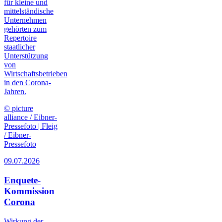
für kleine und
mittelständische
Unternehmen
gehörten zum
Repertoire
staatlicher
Unterstützung
von
Wirtschaftsbetrieben
in den Corona-
Jahren.
© picture
alliance / Eibner-
Pressefoto | Fleig
/ Eibner-
Pressefoto
09.07.2026
Enquete-
Kommission
Corona
Wirkung der