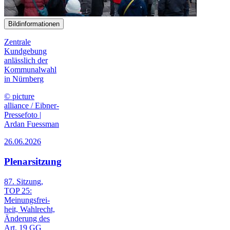
Bildinformationen
Zentrale
Kundgebung
anlässlich der
Kommunalwahl
in Nürnberg
© picture
alliance / Eibner-
Pressefoto |
Ardan Fuessman
26.06.2026
Plenarsitzung
87. Sitzung,
TOP 25:
Meinungs­frei­
heit, Wahl­recht,
Änderung des
Art. 19 GG