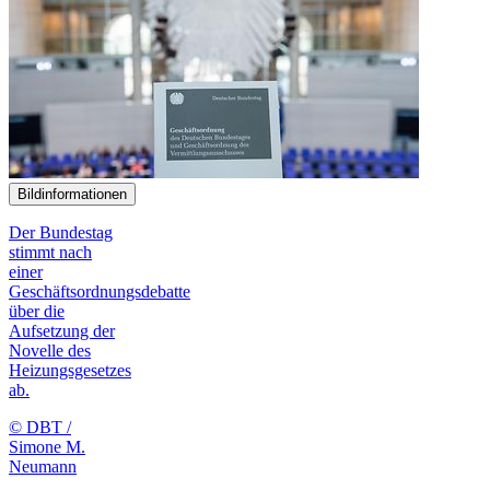
Bildinformationen
Der Bundestag
stimmt nach
einer
Geschäftsordnungsdebatte
über die
Aufsetzung der
Novelle des
Heizungsgesetzes
ab.
© DBT /
Simone M.
Neumann