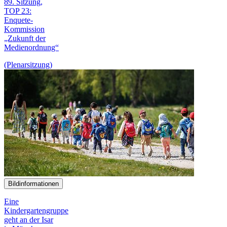
89. Sitzung,
TOP 23:
Enquete-
Kommission
„Zukunft der
Medien­ordnung“
(Plenarsitzung)
Bildinformationen
Eine
Kindergartengruppe
geht an der Isar