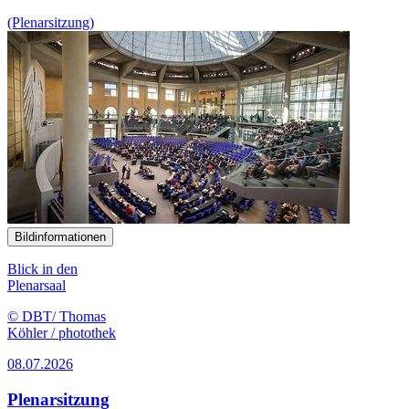
(Plenarsitzung)
Bildinformationen
Blick in den
Plenarsaal
© DBT/ Thomas
Köhler / photothek
08.07.2026
Plenarsitzung