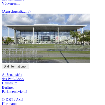
Völkerrecht
(Ausschusssitzung)
Bildinformationen
Außenansicht
des Paul-Löbe-
Hauses im
Berliner
Parlamentsviertel
© DBT / Axel
Hartmann