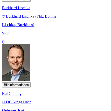
© Burkhard Lischka / Nilz Böhme
Lischka, Burkhard
SPD
()
Bildinformationen
Kai Gehring
© DBT/Inga Haar
Gehring, Kai
Bündnis 90/Die Grünen