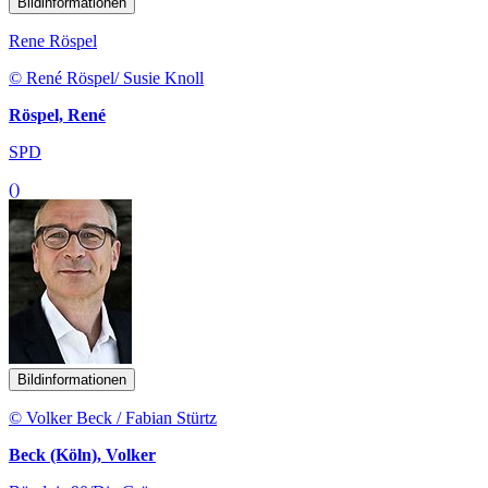
© René Röspel/ Susie Knoll
Röspel, René
SPD
()
Bildinformationen
© Volker Beck / Fabian Stürtz
Beck (Köln), Volker
Bündnis 90/Die Grünen
()